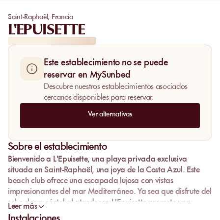
Saint-Raphaël
,
Francia
L'EPUISETTE
Este establecimiento no se puede
reservar en MySunbed
Descubre nuestros establecimientos asociados
cercanos disponibles para reservar.
Ver alternativas
Sobre el establecimiento
Bienvenido a
L'Epuisette
, una playa privada exclusiva
situada en
Saint-Raphaël
, una joya de la
Costa Azul
. Este
beach club
ofrece una escapada lujosa con vistas
impresionantes del
mar Mediterráneo
. Ya sea que disfrute del
sol o de un cóctel al atardecer, L'Epuisette promete una
Leer más
experiencia inolvidable. Reserve su lugar en una
tumbona
Instalaciones