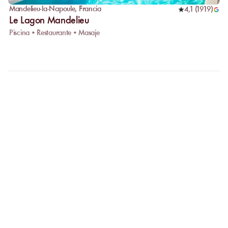
Mandelieu-la-Napoule
,
Francia
4,1
(
1919
)
Le Lagon Mandelieu
Piscina • Restaurante • Masaje
FAQ
ACLAREMOS SUS
PREGUNTAS
¿Por qué privilegiar la reserva en línea?
Reservar en línea le permite comparar fácilmente los