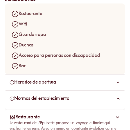
confortable
y disfrute del servicio excepcional y la cocina
exquisita que hacen de esta playa una opción imprescindible
Restaurante
para los visitantes de la
French Riviera
.
Wifi
Guardarropa
Duchas
Acceso para personas con discapacidad
Bar
Horarios de apertura
Normas del establecimiento
Restaurante
Le
restaurant de L'Epuisette
propose un voyage culinaire qui
enchante les sens. Avec un menu en constante évolution qui met