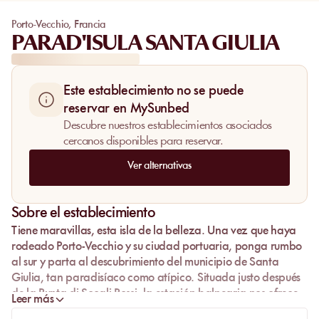
Porto-Vecchio
,
Francia
PARAD'ISULA SANTA GIULIA
Este establecimiento no se puede
reservar en MySunbed
Descubre nuestros establecimientos asociados
cercanos disponibles para reservar.
Ver alternativas
Sobre el establecimiento
Tiene maravillas, esta
isla de la belleza
. Una vez que haya
rodeado
Porto-Vecchio
y su ciudad portuaria, ponga rumbo
al sur y parta al descubrimiento del municipio de
Santa
Giulia
, tan paradisíaco como atípico. Situada justo después
de la
Punta di Scogli Rossi
, la estación balnearia nos ofrece
Leer más
un paisaje impresionante. En su playa en forma de media