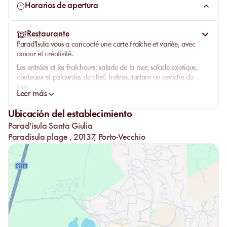
luna y con aguas cristalinas, se encuentra
Parad'Isula
.
Horarios de apertura
Varada en un banco de arena blanca que separa el
estanque de Santa Giulia y el Golfo, esta playa le invita al
Restaurante
viaje y al bienestar.
Parad'Isula
vous a concocté une carte fraîche et variée, avec
amour et créativité.
Les entrées et les fraîcheurs: salade de la mer, salade exotique,
couteaux et palourdes du chef, huîtres, tartare ou ceviche du
jour…
Leer más
La street food: fish & chips, kebab revisité, cheeseburger royal,
lobster roll.
Ubicación del establecimiento
Côté terre: entrecôte du seigneur, larmes du tigre, brochette de
Parad'isula Santa Giulia
poulet.
Paradisula plage , 20137, Porto-Vecchio
Côté mer: pavé de thon façon Rossini, gambas géantes, seiche
braisée.
Côté pâtes: pappardelle, orzo façon risotto crémeux, paccheri
aux agrumes sauvages et linguine…
Côté desserts faits maison: pavlova, millefeuille exotique, brioche
façon perdue, snickers, cœur coulant du moment…