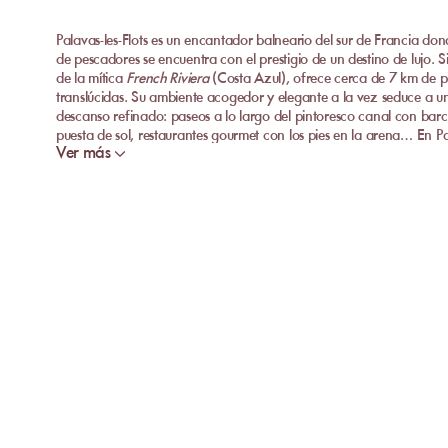
Palavas-les-Flots es un encantador balneario del sur de Francia do
de pescadores se encuentra con el prestigio de un destino de lujo. S
de la mítica
French Riviera
(Costa Azul), ofrece cerca de 7 km de 
translúcidas. Su ambiente acogedor y elegante a la vez seduce a u
descanso refinado: paseos a lo largo del pintoresco canal con barcos
puesta de sol, restaurantes gourmet con los pies en la arena… En Palav
Ver más
mar cobra todo su sentido.
Descubre las mejores playas privadas de Palavas
¿Quieres relajarte en una playa de arena disfrutando de un servicio
varias
playas privadas
excepcionales donde te esperan tumbonas
sombrillas para un momento único a orillas del mar Mediterráneo. H
playas privadas de Palavas, que combinan un ambiente idílico con s
Le Bain de Soleil
Le Bain de Soleil es una playa privada íntima con un ambiente rela
por su espíritu amigable, su servicio sonriente y su cocina de merca
pescados a la parrilla, ensaladas del día, tapas para compartir y có
cómodamente instalado en una tumbona, con los pies en la arena. Id
auténtico ambiente junto al mar.