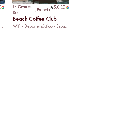
Le Grau-du-
)
5,0
(
5
)
,
Francia
Roi
Beach Coffee Club
tacionamiento • Acceso para personas con discapacidad
Wifi • Deporte náutico • Espacio infantil