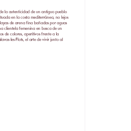
nde la autenticidad de un antiguo pueblo
ituada en la costa mediterránea, no lejos
playas de arena fina bañadas por aguas
na clientela femenina en busca de un
 de colores, aperitivos frente a la
as-les-Flots, el arte de vivir junto al
-les-Flots
 de alta gama? Palavas-les-Flots alberga
 mullidas,
beds
dobles y elegantes
e aquí nuestra selección de las mejores
ervicios de calidad:
jado y acogedor. Este beach club seduce
do con productos frescos. En la carta:
cteles caseros, todo ello para saborear
eal para relajarse sin arruinarse, en un