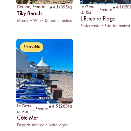
Carnon
,
Francia
Le Grau-
4,1
(
395
)
4,1
(
1501
,
Francia
du-Roi
Tiky Beach
L'Estuaire Plage
Masaje • Wifi • Deporte náutico
Restaurante • Es
Reservable
Le Grau-
4,5
(
285
)
,
Francia
du-Roi
Côté Mer
Deporte náutico • Baño vigilado • Centro de rescate