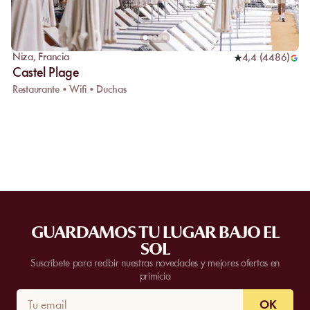
Niza
,
Francia
4,4
(
4486
)
Castel Plage
Restaurante • Wifi • Duchas
GUARDAMOS TU LUGAR BAJO EL
SOL
Suscríbete para recibir nuestras novedades y mejores ofertas en
primicia
OK