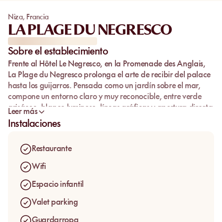
Niza
,
Francia
LA PLAGE DU NEGRESCO
Sobre el establecimiento
Frente al
Hôtel Le Negresco
, en la Promenade des Anglais,
La Plage du Negresco
prolonga el arte de recibir del palace
hasta los guijarros. Pensada como un jardín sobre el mar,
compone un entorno claro y muy reconocible, entre verde
grisáceo, blanco luminoso, líneas gráficas y apertura directa
Leer más
sobre la Baie des Anges.
Instalaciones
El lugar conserva ese vínculo poco común entre el edificio
icónico y la orilla: se llega al corazón de la ciudad, pero la
Restaurante
instalación crea enseguida una sensación de retiro. Las
tumbonas y double beds suavizan la mineralidad de los
Wifi
guijarros, el Mediterráneo queda en primer plano y la mesa
Espacio infantil
permite prolongar el tiempo allí sin romper la elegancia del
lugar. En temporada alta, anticipar la visita ayuda a
Valet parking
conservar ese confort desde la llegada.
Guardarropa