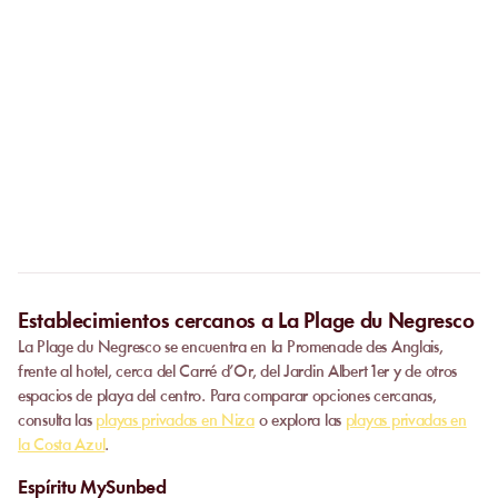
En caso de cierre del establecimiento por motivos
meteorológicos, su reserva será reembolsada en su totalidad.
¿Debo llamar al establecimiento antes de ir?
No. La reserva en línea sustituye la llamada. En cuanto se valida
tu pago, recibes inmediatamente tu confirmación y puedes ir
¿Se puede privatizar una playa?
directamente al establecimiento.
Algunos establecimientos colaboradores ofrecen eventos
privados.
Contacta con nuestro equipo
para solicitar un
presupuesto. La disponibilidad depende del número de
personas, la fecha y los servicios solicitados.
Establecimientos cercanos a La Plage du Negresco
La Plage du Negresco se encuentra en la Promenade des Anglais,
frente al hotel, cerca del Carré d’Or, del Jardin Albert 1er y de otros
espacios de playa del centro. Para comparar opciones cercanas,
consulta las
playas privadas en Niza
o explora las
playas privadas en
la Costa Azul
.
Espíritu MySunbed