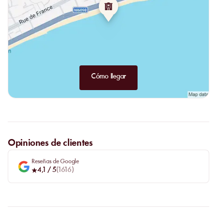
poire Belle-Hélène, gâteau fondant au chocolat noir,
Fontainebleau figues et des glaces ou sorbets Berthillon pour plus
de légèreté.
Cómo llegar
Opiniones de clientes
Reseñas de Google
4,1
/ 5
(
1616
)