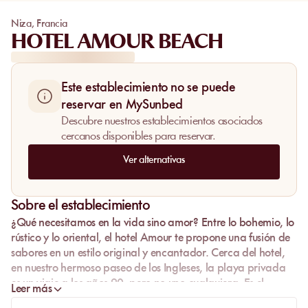
Niza
,
Francia
HOTEL AMOUR BEACH
Este establecimiento no se puede
reservar en MySunbed
Descubre nuestros establecimientos asociados
cercanos disponibles para reservar.
Ver alternativas
Sobre el establecimiento
¿Qué necesitamos en la vida sino amor? Entre lo bohemio, lo
rústico y lo oriental, el hotel Amour te propone una fusión de
sabores en un estilo original y encantador. Cerca del hotel,
en nuestro hermoso paseo de los Ingleses, la playa privada
es un viaje a los años 90, pero no uno cualquiera. Es el
Leer más
Atlántico que vamos a cruzar para descubrirlo.