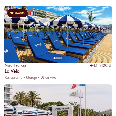
Favorito
Niza
,
Francia
4,1
(
3120
)
La Vela
Restaurante • Masaje • DJ en vivo