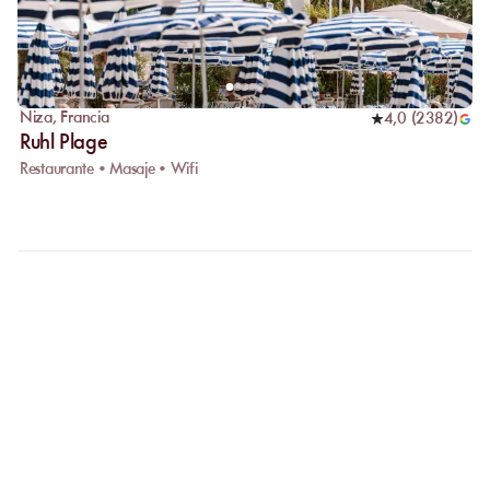
Niza
,
Francia
4,0
(
2382
)
Ruhl Plage
Restaurante • Masaje • Wifi
FAQ
ACLAREMOS SUS
PREGUNTAS