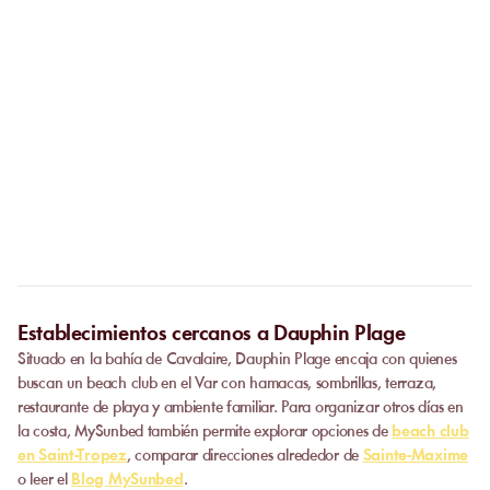
En caso de cierre del establecimiento por motivos
meteorológicos, su reserva será reembolsada en su totalidad.
¿Debo llamar al establecimiento antes de ir?
No. La reserva en línea sustituye la llamada. En cuanto se valida
tu pago, recibes inmediatamente tu confirmación y puedes ir
¿Se puede privatizar una playa?
directamente al establecimiento.
Algunos establecimientos colaboradores ofrecen eventos
privados.
Contacta con nuestro equipo
para solicitar un
presupuesto. La disponibilidad depende del número de
personas, la fecha y los servicios solicitados.
Establecimientos cercanos a Dauphin Plage
Situado en la bahía de Cavalaire, Dauphin Plage encaja con quienes
buscan un beach club en el Var con hamacas, sombrillas, terraza,
restaurante de playa y ambiente familiar. Para organizar otros días en
la costa, MySunbed también permite explorar opciones de
beach club
en Saint-Tropez
, comparar direcciones alrededor de
Sainte-Maxime
o leer el
Blog MySunbed
.