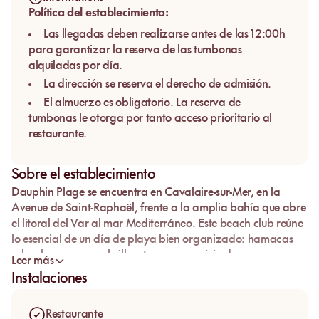
Política del establecimiento:
Las llegadas deben realizarse antes de las 12:00h
para garantizar la reserva de las tumbonas
alquiladas por día.
La dirección se reserva el derecho de admisión.
El almuerzo es obligatorio. La reserva de
tumbonas le otorga por tanto acceso prioritario al
restaurante.
Sobre el establecimiento
Dauphin Plage
se encuentra en
Cavalaire-sur-Mer
, en la
Avenue de Saint-Raphaël
, frente a la amplia bahía que abre
el litoral del Var al
mar Mediterráneo
. Este beach club reúne
lo esencial de un día de playa bien organizado: hamacas
sobre la arena, sombrillas, terraza, servicio de mesa y
Leer más
restaurante de playa centrado en el almuerzo.
Instalaciones
La dirección encaja con viajeros que buscan un
beach club
en Cavalaire
cómodo, fácil de vivir y bien ubicado. Se viene
Restaurante