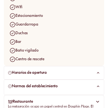
aquí para instalarse cerca del agua, disfrutar de la arena
fina, almorzar frente a la bahía y encontrar una atmósfera
Wifi
familiar, sostenida por la acogida, la regularidad y el placer
Estacionamiento
de un día de playa bien llevado.
Guardarropa
Duchas
Bar
Baño vigilado
Centro de rescate
Horarios de apertura
Normas del establecimiento
Restaurante
La restauración ocupa un papel central en
Dauphin Plage
. El