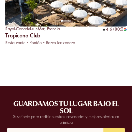
Rayol-Canadel-sur-Mer
,
Francia
4,6
(
805
)
Tropicana Club
Restaurante • Pontón • Barco lanzadera
GUARDAMOS TU LUGAR BAJO EL
SOL
Suscríbete para recibir nuestras novedades y mejores ofertas en
primicia