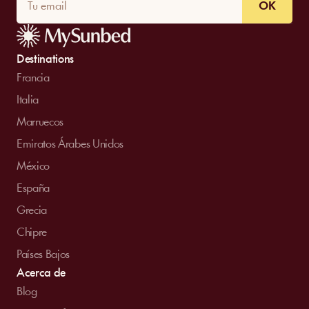
OK
Destinations
Francia
Italia
Marruecos
Emiratos Árabes Unidos
México
España
Grecia
Chipre
Países Bajos
Acerca de
Blog