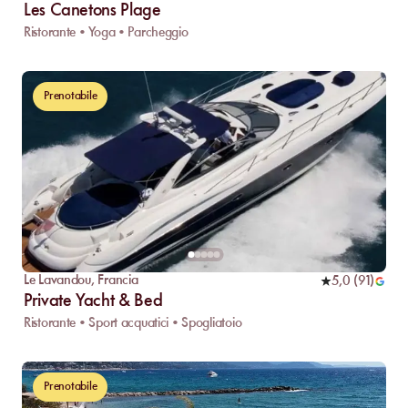
Les Canetons Plage
Ristorante • Yoga • Parcheggio
Prenotabile
Le Lavandou
,
Francia
5,0
(
91
)
Private Yacht & Bed
Ristorante • Sport acquatici • Spogliatoio
Prenotabile