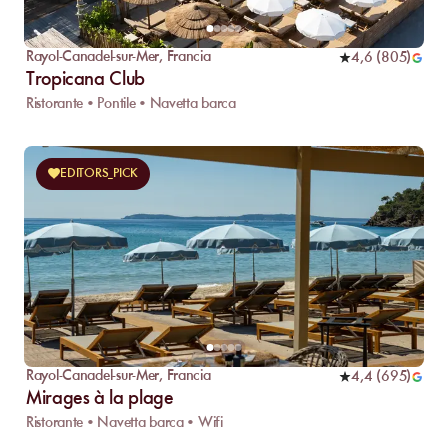
Rayol-Canadel-sur-Mer
,
Francia
4,6
(
805
)
Tropicana Club
Ristorante • Pontile • Navetta barca
EDITORS_PICK
Rayol-Canadel-sur-Mer
,
Francia
4,4
(
695
)
Mirages à la plage
Ristorante • Navetta barca • Wifi