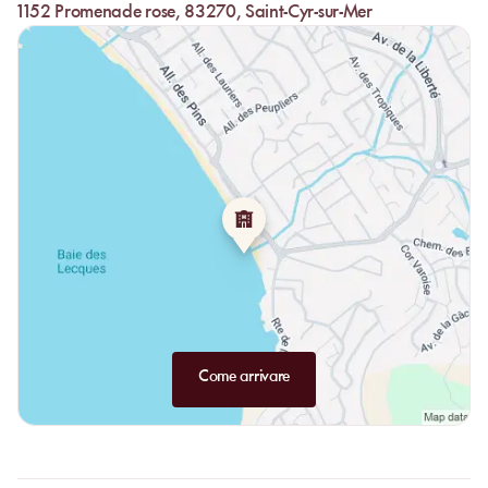
1152 Promenade rose, 83270, Saint-Cyr-sur-Mer
Dolci: caffè gourmand, macedonia di frutta, tiramisù, fondente al
cioccolato, baba al rum & panna montata, crepes e waffle,
mochi duo. Infine, per più freschezza: dessert gelati e gelati
artigianali.
Come arrivare