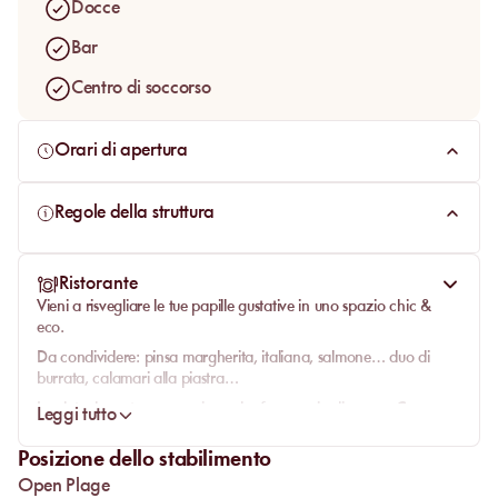
Docce
Bar
Centro di soccorso
Orari di apertura
Regole della struttura
Ristorante
Vieni a risvegliare le tue papille gustative in uno spazio chic &
eco.
Da condividere: pinsa margherita, italiana, salmone… duo di
burrata, calamari alla piastra…
Insalate: burrata, open, nizzarda, formaggio di capra, Caesar,
Leggi tutto
poke bowl vegetariano o di mare.
Posizione dello stabilimento
Per i bambini: hamburger o teneri di pollo con patate novelle al
forno o pasta.
Open Plage