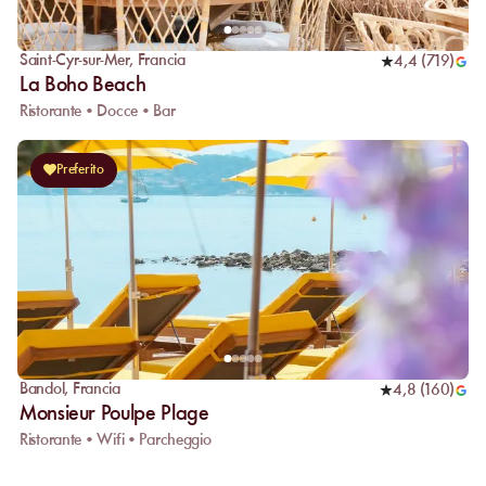
Saint-Cyr-sur-Mer
,
Francia
4,4
(
719
)
La Boho Beach
Ristorante • Docce • Bar
Preferito
Bandol
,
Francia
4,8
(
160
)
Monsieur Poulpe Plage
Ristorante • Wifi • Parcheggio