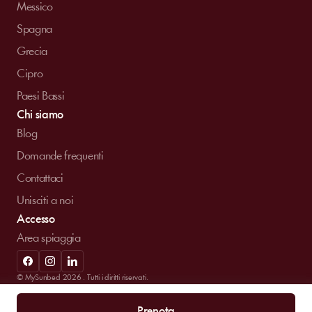
Messico
Spagna
Grecia
Cipro
Paesi Bassi
Chi siamo
Blog
Domande frequenti
Contattaci
Unisciti a noi
Accesso
Area spiaggia
© MySunbed 2026 . Tutti i diritti riservati.
Termini di utilizzo
Informativa sulla privacy
Note legali
Prenota