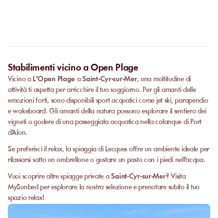
Alcune strutture partner organizzano eventi privati.
Contatta il
nostro team
per richiedere un preventivo. La fattibilità dipende
dal numero di ospiti, dalla data e dai servizi richiesti.
Stabilimenti vicino a Open Plage
Vicino a
L'Open Plage
a
Saint-Cyr-sur-Mer
, una moltitudine di
attività ti aspetta per arricchire il tuo soggiorno. Per gli amanti delle
emozioni forti, sono disponibili sport acquatici come jet ski, parapendio
e wakeboard. Gli amanti della natura possono esplorare il sentiero dei
vigneti o godere di una passeggiata acquatica nella calanque di Port
d'Alon.
Se preferisci il relax, la spiaggia di Lecques offre un ambiente ideale per
rilassarsi sotto un ombrellone o gustare un pasto con i piedi nell'acqua.
Vuoi scoprire altre spiagge private a
Saint-Cyr-sur-Mer
? Visita
MySunbed per esplorare la nostra selezione e prenotare subito il tuo
spazio relax!