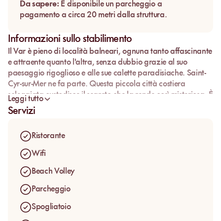
Da sapere:
È disponibile un parcheggio a
pagamento a circa 20 metri dalla struttura.
Informazioni sullo stabilimento
Il
Var
è pieno di località balneari, ognuna tanto affascinante
e attraente quanto l'altra, senza dubbio grazie al suo
paesaggio rigoglioso e alle sue calette paradisiache.
Saint-
Cyr-sur-Mer
ne fa parte. Questa piccola città costiera
soleggiata custodisce il segreto che la rende così misteriosa. È
Leggi tutto
selvaggia e autentica. Un villaggio colorato e antico vicino
Servizi
alla costa, con calanques uniche. Tra queste calanques, puoi
trovare
L'Open Plage
, che ti offre una pausa sabbiosa nel
Ristorante
cuore degli elementi marini. Completata dalle palme, ti
porta in un viaggio nel paese del relax e della calma.
Wifi
Beach Volley
Parcheggio
Spogliatoio