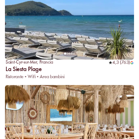
Saint-Cyr-sur-Mer
,
Francia
4,3
(
763
)
La Siesta Plage
Ristorante • Wifi • Area bambini