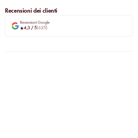
Recensioni dei clienti
Recensioni Google
4,3
/ 5
(
625
)
FAQ
CHIARIAMO LE
VOSTRE DOMANDE
Perché privilegiare la prenotazione online?