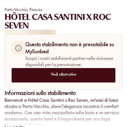
Porto-Vecchio
,
Francia
HÔTEL CASA SANTINI X ROC
SEVEN
Questo stabilimento non è prenotabile su
MySunbed
Scopri i nostri stabilimenti partner nelle vicinanze
disponibili per la prenotazione.
Vedi alternative
Informazioni sullo stabilimento
Benvenuti a
Hôtel Casa Santini x Roc Seven
, un'oasi di lusso
situata a Porto Vecchio, dove l'eleganza incontra il comfort
moderno. Con una vista mozzafiato sulla baia e un servizio
eccezionale, questo hotel è il luogo ideale per una
fuga
rilassante
in Corsica.