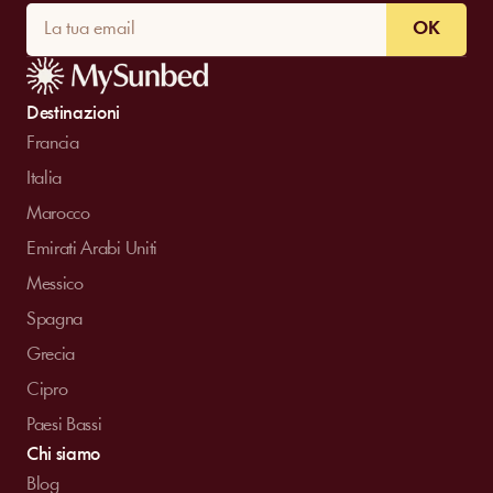
OK
Destinazioni
Francia
Italia
Marocco
Emirati Arabi Uniti
Messico
Spagna
Grecia
Cipro
Paesi Bassi
Chi siamo
Blog