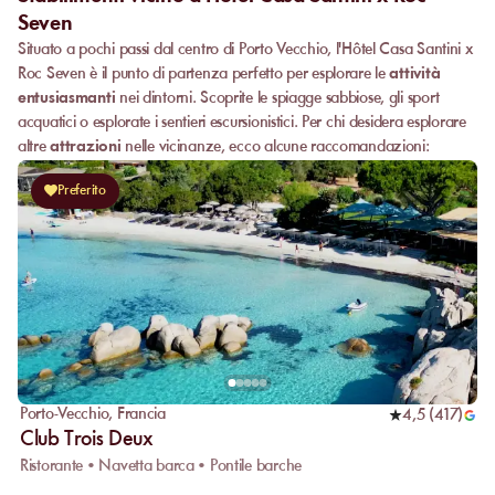
Seven
Situato a pochi passi dal centro di Porto Vecchio, l'Hôtel Casa Santini x
Roc Seven è il punto di partenza perfetto per esplorare le
attività
entusiasmanti
nei dintorni. Scoprite le spiagge sabbiose, gli sport
acquatici o esplorate i sentieri escursionistici. Per chi desidera esplorare
altre
attrazioni
nelle vicinanze, ecco alcune raccomandazioni:
Preferito
Porto-Vecchio
,
Francia
4,5
(
417
)
Club Trois Deux
Ristorante • Navetta barca • Pontile barche