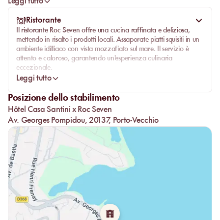
Leggi tutto
Ristorante
Il ristorante
Roc Seven
offre una
cucina raffinata e deliziosa
,
mettendo in risalto i
prodotti locali
. Assaporate piatti squisiti in un
ambiente idilliaco con vista mozzafiato sul mare. Il servizio è
attento e caloroso, garantendo un'
esperienza culinaria
eccezionale
.
Leggi tutto
Che stiate gustando un pranzo in famiglia o una cena romantica,
Roc Seven promette un piacere gastronomico senza pari.
Posizione dello stabilimento
Hôtel Casa Santini x Roc Seven
Av. Georges Pompidou, 20137, Porto-Vecchio