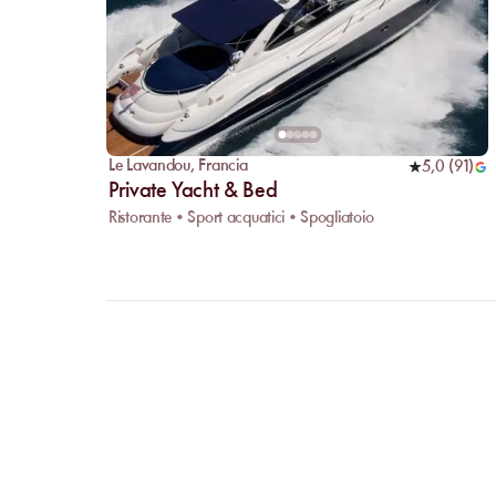
Le Lavandou
,
Francia
5,0
(
91
)
Private Yacht & Bed
Ristorante • Sport acquatici • Spogliatoio
FAQ
CHIARI