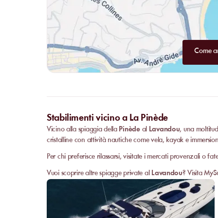
Come ar
Stabilimenti vicino a La Pinède
Vicino alla spiaggia della
Pinède
al
Lavandou
, una moltitud
cristalline con attività nautiche come vela, kayak e immersio
Per chi preferisce rilassarsi, visitate i mercati provenzali o f
Vuoi scoprire altre spiagge private al
Lavandou
? Visita MyS