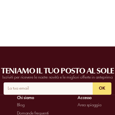
Alcune strutture partner organizzano event
nostro team
per richiedere un preventivo. 
numero di ospiti, dalla data e dai servizi r
TENIAMO IL TUO POSTO AL SOLE
Iscriviti per ricevere le nostre novità e le migliori offerte in anteprima
OK
Chi siamo
Accesso
Blog
Area spiaggia
Domande frequenti