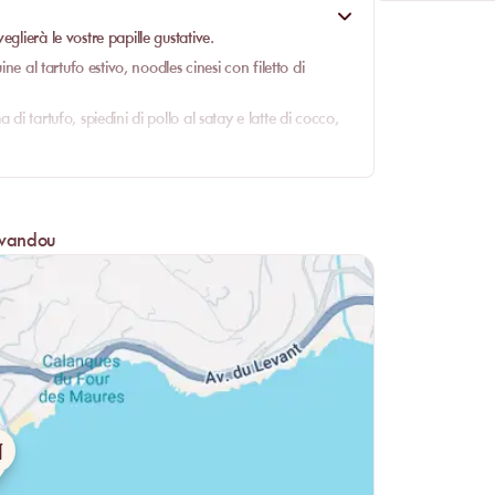
glierà le vostre papille gustative.
ne al tartufo estivo, noodles cinesi con filetto di
di tartufo, spiedini di pollo al satay e latte di cocco,
amberi XL grigliati al pistou, tataki di tonno scottato,
ncha in persillade…
giorno, caffè gourmand, fondente al cioccolato con
avandou