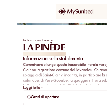
Le Lavandou
,
Francia
LA PINÈDE
Informazioni sullo stabilimento
Camminando lungo questo inesorabile litorale varo,
Clair
nella graziosa comune del
Lavandou
. Chiamat
spiaggia di Saint-Clair vi incanta, in particolare la
calanques di Peire Gouerbe, la spiaggia si trova sub
bellezza, la spiaggia della Pinède è solo il prolun
Leggi tutto
Venite a scoprire da soli tutti i piccoli tesori che ha i
Orari di apertura