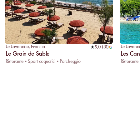
Le Lavandou
,
Francia
Le Lavand
5,0
(
31
)
Le Grain de Sable
Les Can
Ristorante • Sport acquatici • Parcheggio
Ristorante
AMO
Perché privilegiare la prenotazion