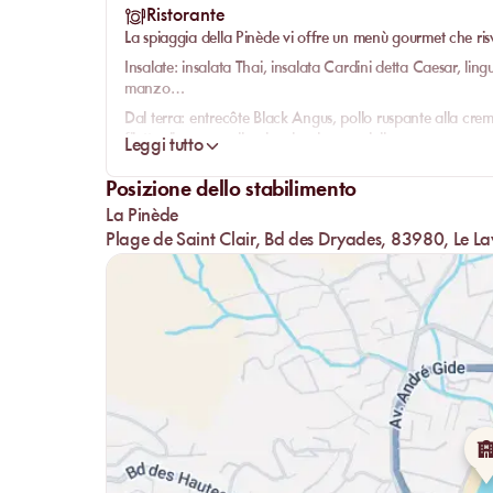
Ristorante
La spiaggia della Pinède vi offre un menù gourmet che risve
Insalate: insalata Thai, insalata Cardini detta Caesar, lingui
manzo…
Dal terra: entrecôte Black Angus, pollo ruspante alla crema 
filetto di manzo alla plancha, burger della casa..
Leggi tutto
Dal mare: pesce grigliato e la sua guarnizione del giorno, g
Posizione dello stabilimento
trancio di tonno scottato al pistou, seppia intera alla pla
La Pinède
Infine, per finire con una dolcezza: dessert e torta del 
Plage de Saint Clair, Bd des Dryades, 83980, Le L
crema inglese, fondente al caramello salato…