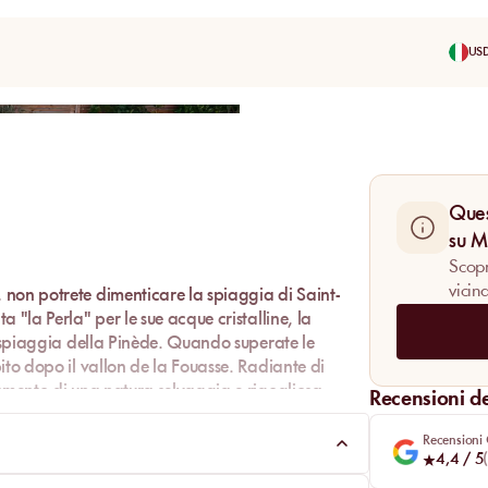
US
Condividi
Ques
su 
Scopri
vicin
 non potrete dimenticare la spiaggia di
Saint-
a "la Perla" per le sue acque cristalline, la
 spiaggia della
Pinède
. Quando superate le
ito dopo il vallon de la Fouasse. Radiante di
gamento di una natura selvaggia e rigogliosa.
Recensioni dei
n serbo per voi.
Recensioni
4,4
/ 5
(