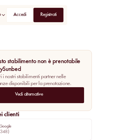
Accedi
Registrati
D
to stabilimento non è prenotabile
MySunbed
 i nostri stabilimenti partner nelle
anze disponibili per la prenotazione.
Vedi alternative
 clienti
 Google
348
)