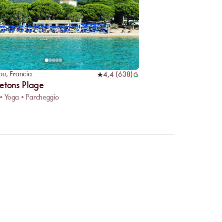
ou
,
Francia
4,4
(
638
)
etons Plage
 • Yoga • Parcheggio
e online?