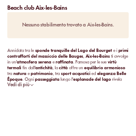
Beach club Aix-les-Bains
Nessuno stabilimento trovato a Aix-les-Bains.
Annidata tra le
sponde tranquille del Lago del Bourget
e i
primi
contrafforti del massiccio delle Bauges
,
Aix-les-Bains
ti avvolge
in un'
atmosfera serena
e
raffinata
. Famosa per le sue
virtù
termali
fin dall'
antichità
, la
città
offre un
equilibrio armonioso
tra
natura
e
patrimonio
, tra
sport acquatici
ed
eleganza Belle
Époque
. Ogni
passeggiata
lungo l'
esplanade del lago
rivela
Vedi di più
una
vista splendida
sull'
acqua scintillante
, mentre i
monumenti
storici
ricordano la
ricca storia termale
di questo
luogo
eccezionale
. Lontana dal
trambusto urbano
,
Aix-les-Bains
attira
i
visitatori
in cerca di
relax
,
paesaggi rinfrescanti
e
delizie
culinarie tipicamente savoiarde
.
Scopri le Migliori Spiagge Private di Aix-les-Bains