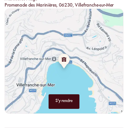
baie s’endort sous les étoiles.
Promenade des Marinières, 06230, Villefranche-sur-Mer
Le restaurant de
Marinières Plage
met à l’honneur la
gastronomie
azuréenne
et les
produits locaux
. Le chef revisite les
classiques
méditerranéens
: poissons grillés, salades fraîches, légumes
marinés, viandes tendres et desserts parfumés aux agrumes. La
carte célèbre les
saveurs du Sud
et la richesse du terroir, dans une
approche simple mais soignée. Le fameux
Pan Bagnat
, emblème
de Nice, y est préparé dans la pure tradition — un vrai symbole
de la cuisine du bord de mer.
Le service, attentif et discret, prolonge cette atmosphère sereine.
Que l’on choisisse de déjeuner au restaurant ou directement sur
son transat, tout est fait pour que chaque instant soit léger et sans
effort.
Marinières Plage
, c’est la promesse d’un luxe simple, celui
du temps et de la lumière.
L’esprit MySunbed à Villefranche-sur-Mer
Sous le soleil couchant, la mer s’argente et les voiles s’éloignent
lentement vers l’horizon. C’est dans cette lumière douce que
Marinières Plage
révèle son âme. Ni trop mondaine, ni trop
S'y rendre
discrète, elle reflète ce parfait équilibre entre convivialité et
raffinement qui fait la signature
MySunbed
.
Ici, l’expérience n’est pas seulement balnéaire, elle est
émotionnelle. Chaque son, chaque parfum, chaque geste crée