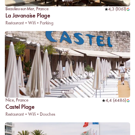
Beaulieu-sur-Mer
,
France
4,3
(
1061
)
La Javanaise Plage
Restaurant • Wifi • Parking
Nice
,
France
4,4
(
4486
)
Castel Plage
Restaurant • Wifi • Douches