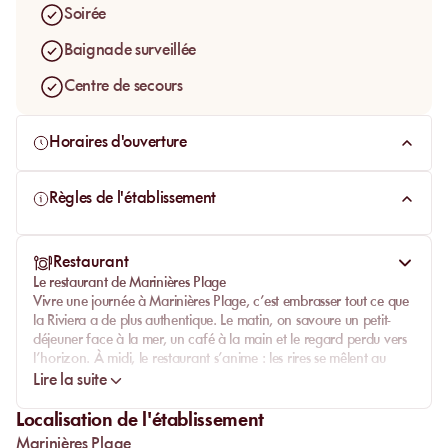
dorée se reflète sur les voiles blanches des yachts au
Soirée
mouillage. Chaque instant est une expérience sensorielle, un
Baignade surveillée
souvenir à capturer.
Centre de secours
Horaires d'ouverture
Règles de l'établissement
Restaurant
Le restaurant de Marinières Plage
Vivre une journée à
Marinières Plage
, c’est embrasser tout ce que
la
Riviera
a de plus authentique. Le matin, on savoure un petit-
déjeuner face à la mer, un café à la main et le regard perdu vers
l’horizon. À midi, le restaurant s’anime : les rires se mêlent au
tintement des verres, les assiettes colorées défilent et la mer
Lire la suite
devient miroir de lumière. L’après-midi s’étire lentement entre
baignade, lecture et détente. Et quand vient le soir, la magie
Localisation de l'établissement
opère à nouveau : le ciel se teinte d’or, la musique s’adoucit, et la
Marinières Plage