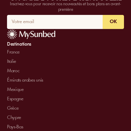
Inscrivez-vous pour recevoir nos nouveautés et bons plans en avant-
première
OK
Destinations
France
Italie
Maroc
Émirats arabes unis
Mexique
Espagne
Grèce
Chypre
Pays-Bas