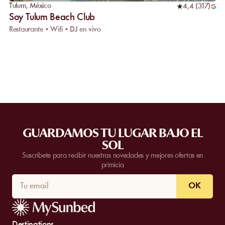
Tulum
,
México
4,4
(
317
)
Soy Tulum Beach Club
Restaurante • Wifi • DJ en vivo
GUARDAMOS TU LUGAR BAJO EL
SOL
Suscríbete para recibir nuestras novedades y mejores ofertas en
primicia
OK
Destinations