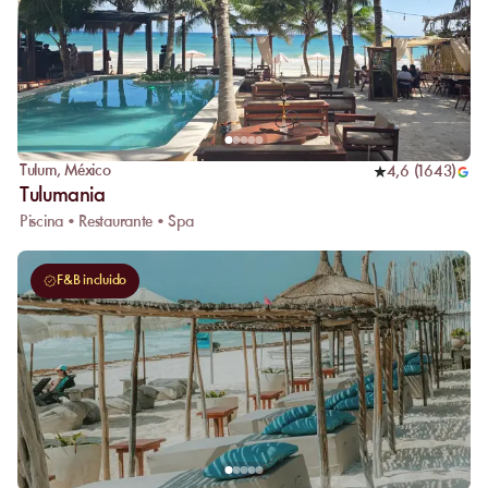
Tulum
,
México
4,6
(
1643
)
Tulumania
Piscina • Restaurante • Spa
F&B incluido