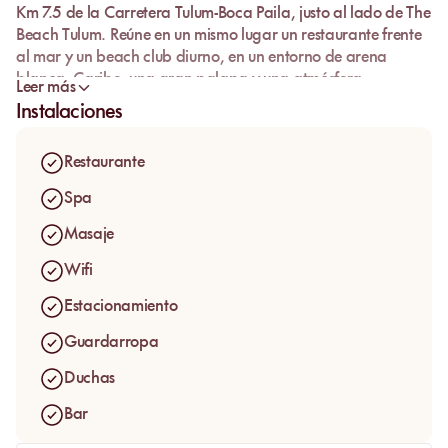
Km 7.5 de la Carretera Tulum-Boca Paila
, justo al lado de
The
Beach Tulum
. Reúne en un mismo lugar un restaurante frente
al mar y un beach club diurno, en un entorno de arena
blanca, Caribe, una gran palapa y una atmósfera
Leer más
acogedora y muy fácil de disfrutar.
Instalaciones
Una de las cosas que hacen que la propuesta de Ziggy se
entienda tan bien es su política de acceso. No hay
cuota de
Restaurante
entrada
, pero sí un
minimum spend
para usar las
instalaciones del beach club, entre ellas los
beds
, las
toallas
,
Spa
las
duchas
y el
billar
. Es una fórmula más transparente para
Masaje
quienes realmente piensan pasar el día en el lugar.
Wifi
Estacionamiento
Guardarropa
Duchas
Bar