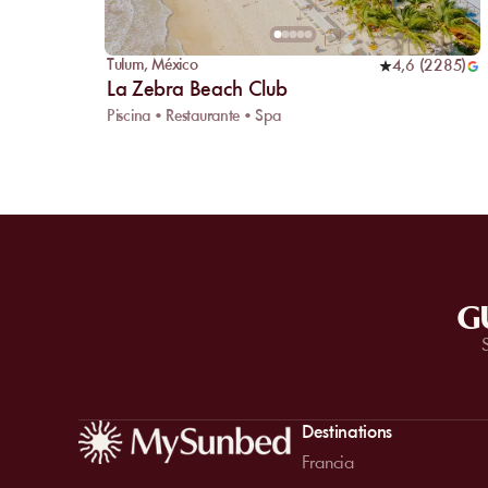
Tulum
,
México
4,6
(
2285
)
La Zebra Beach Club
Piscina • Restaurante • Spa
G
Destinations
Francia