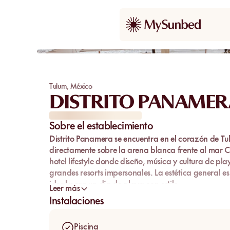
F&B incluido
Tulum
,
México
DISTRITO PANAMER
Sobre el establecimiento
Distrito Panamera
se encuentra en el corazón de
Tu
directamente sobre la arena blanca frente al mar C
hotel lifestyle
donde diseño, música y cultura de playa
grandes resorts impersonales. La estética general es 
ideal para un día de playa con estilo.
Leer más
Su elemento más icónico sigue siendo la
piscina de 
Instalaciones
visual muy marcada entre la sombra de las palmeras
pensado para quienes buscan un lugar con una ide
Piscina