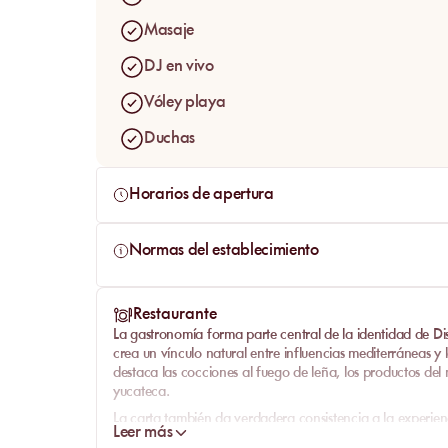
auténtico.
Masaje
DJ en vivo
Vóley playa
Duchas
Horarios de apertura
Normas del establecimiento
Restaurante
La gastronomía forma parte central de la identidad de
Di
crea un vínculo natural entre influencias mediterráneas y 
destaca las
cocciones al fuego de leña
, los
productos del
yucateca
.
La carta también da verdadera consistencia a la experien
Leer más
fish fillet
y propuestas más generosas como la
burrata piz