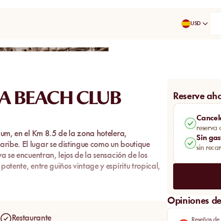
USD
Compartir
A BEACH CLUB
Reserve ah
Cancel
reserva 
lum
, en el
Km 8.5
de la zona hotelera,
Sin gas
aribe. El lugar se distingue como un
boutique
sin reca
 se encuentran, lejos de la sensación de los
potente, entre guiños vintage y espíritu tropical,
baldosas rojas y blancas
, que crea una transición
Opiniones de 
 y la apertura hacia el mar. Es un espacio
ntidad real, acompañada de un confort
Restaurante
Reseñas de