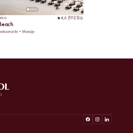
xico
4,6
(
1923
)
 Beach
Restaurante • Masaje
OL
a