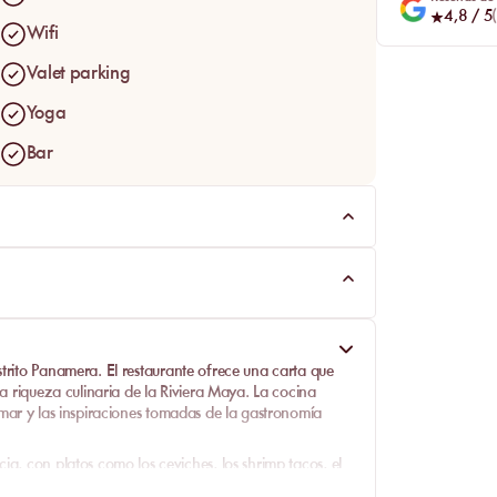
4,8
/ 5
(
Wifi
Valet parking
Yoga
Bar
strito Panamera
. El restaurante ofrece una carta que
la riqueza culinaria de la Riviera Maya. La cocina
 mar
y las inspiraciones tomadas de la
gastronomía
cia, con platos como los
ceviches
, los
shrimp tacos
, el
za
y la
shrimp pizza
. Los cócteles signature, como
On