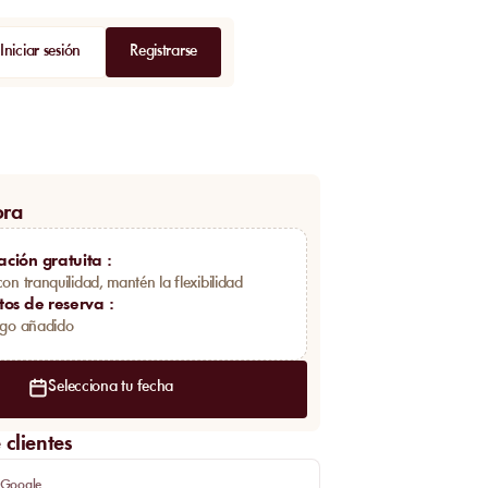
Iniciar sesión
Registrarse
ora
ación gratuita
:
con tranquilidad, mantén la flexibilidad
tos de reserva
:
rgo añadido
Selecciona tu fecha
clientes
 Google