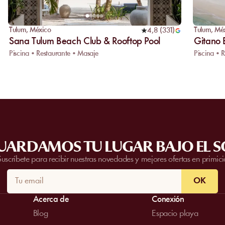
Tulum
,
México
Tulum
,
Mé
4,8
(
331
)
Sana Tulum Beach Club & Rooftop Pool
Gitano
Piscina • Restaurante • Masaje
Piscina • 
UARDAMOS TU LUGAR BAJO EL S
Suscríbete para recibir nuestras novedades y mejores ofertas en primici
OK
Acerca de
Conexión
Blog
Espacio playa