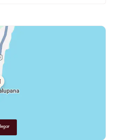
misma identidad.
eal, donde almorzar a la sombra de la estructura de
ooftop
forma parte de una misma experiencia
legar