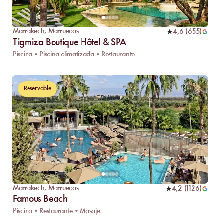
Marrakech
,
Marruecos
4,6
(
655
)
Tigmiza Boutique Hôtel & SPA
Piscina • Piscina climatizada • Restaurante
Reservable
Marrakech
,
Marruecos
4,2
(
1126
)
Famous Beach
Piscina • Restaurante • Masaje