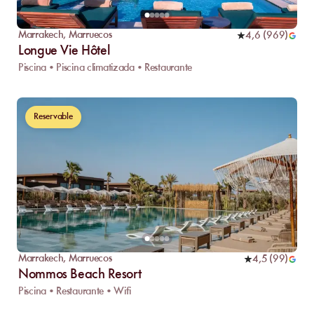
Marrakech
,
Marruecos
4,6
(
969
)
Longue Vie Hôtel
Piscina • Piscina climatizada • Restaurante
Reservable
Marrakech
,
Marruecos
4,5
(
99
)
Nommos Beach Resort
Piscina • Restaurante • Wifi