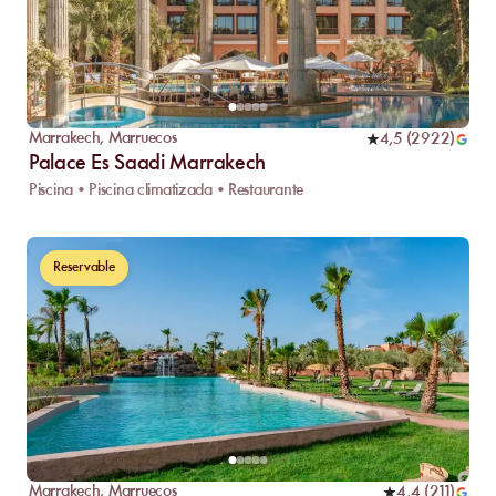
Marrakech
,
Marruecos
4,5
(
2922
)
Palace Es Saadi Marrakech
Piscina • Piscina climatizada • Restaurante
Reservable
Marrakech
,
Marruecos
4,4
(
211
)