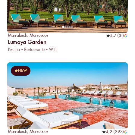
Marrakech
,
Marruecos
4,7
(
31
)
Lumaya Garden
Piscina • Restaurante • Wifi
NEW
Marrakech
,
Marruecos
4,2
(
293
)