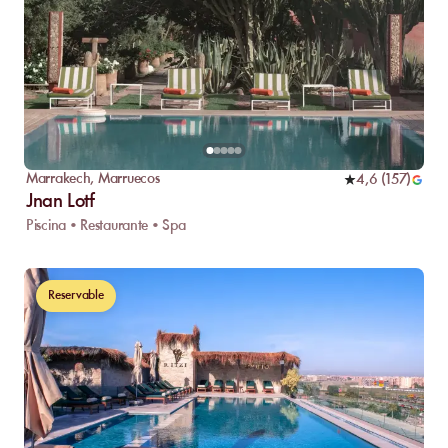
Marrakech
,
Marruecos
4,6
(
157
)
Jnan Lotf
Piscina • Restaurante • Spa
Reservable