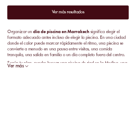
Ver más resultados
Organizar un
día de piscina en Marrakech
significa elegir el
formato adecuado antes incluso de elegir la piscina. En una ciudad
donde el calor puede marcar rápidamente el ritmo, una piscina se
convierte a menudo en una pausa entre visitas, una comida
tranquila, una salida en familia o un día completo fuera del centro.
Según tu plan, puedes buscar una piscina de riad en la Medina, una
Ver más
gran piscina de hotel en Hivernage, un resort en la Palmeraie, una
dirección más abierta hacia Agdal o la carretera de Ourika, un club
de piscina con música y restaurante, o una piscina climatizada en
invierno y temporada media. MySunbed te ayuda a comparar las
opciones disponibles según la zona, los servicios y el tipo de día que
quieres organizar.
Elegir el formato adecuado para un día de
piscina en Marrakech
La búsqueda “día de piscina Marrakech” cubre varias necesidades.
Algunos viajeros solo quieren acceder a una piscina durante unas