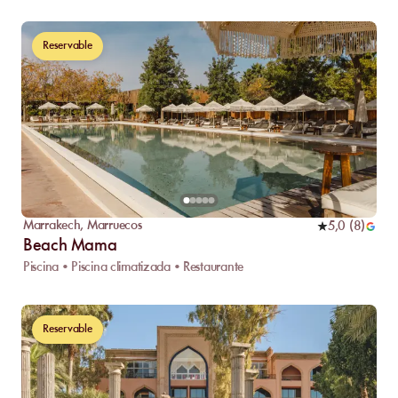
Reservable
Marrakech
,
Marruecos
5,0
(
8
)
Beach Mama
Piscina • Piscina climatizada • Restaurante
Reservable