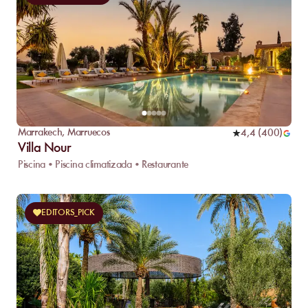
Marrakech
,
Marruecos
4,4
(
400
)
Villa Nour
Piscina • Piscina climatizada • Restaurante
EDITORS_PICK