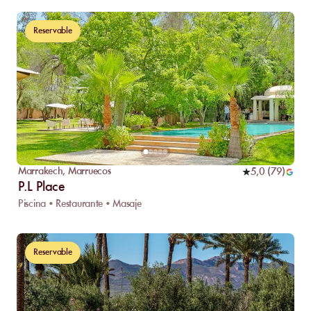
Reservable
Marrakech
,
Marruecos
5,0
(
79
)
P.L Place
Piscina • Restaurante • Masaje
Reservable