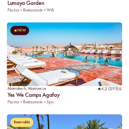
Lumaya Garden
Piscina • Restaurante • Wifi
NEW
Marrakech
,
Marruecos
4,2
(
293
)
Yes We Camps Agafay
Piscina • Restaurante • Spa
Reservable