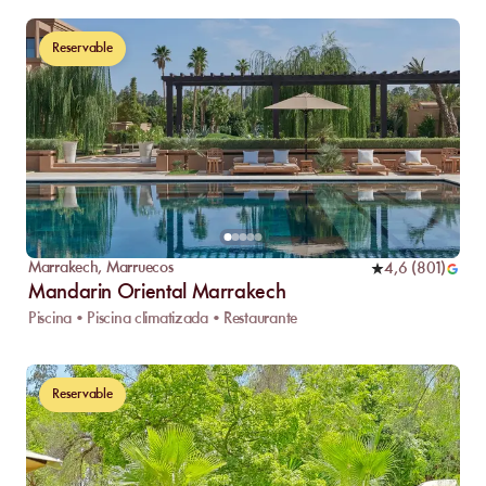
Reservable
Marrakech
,
Marruecos
4,6
(
801
)
Mandarin Oriental Marrakech
Piscina • Piscina climatizada • Restaurante
Reservable