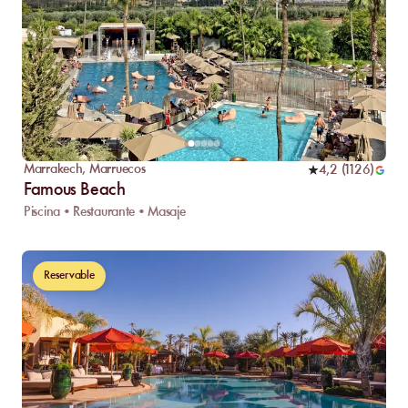
Marrakech
,
Marruecos
4,2
(
1126
)
Famous Beach
Piscina • Restaurante • Masaje
Reservable