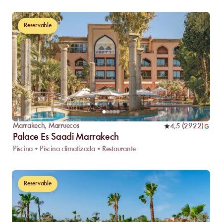
Reservable
Marrakech
,
Marruecos
4,5
(
2922
)
Palace Es Saadi Marrakech
Piscina • Piscina climatizada • Restaurante
Reservable