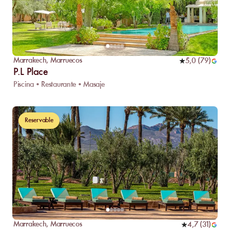
Marrakech
,
Marruecos
5,0
(
79
)
P.L Place
Piscina • Restaurante • Masaje
Reservable
Marrakech
,
Marruecos
4,7
(
31
)