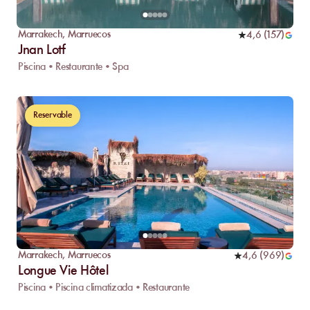
Marrakech
,
Marruecos
4,6
(
157
)
Jnan Lotf
Piscina • Restaurante • Spa
Reservable
Marrakech
,
Marruecos
4,6
(
969
)
Longue Vie Hôtel
Piscina • Piscina climatizada • Restaurante