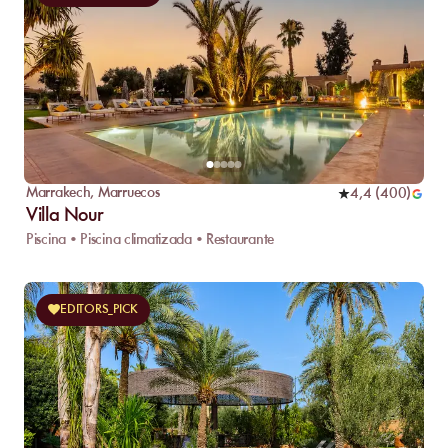
Marrakech
,
Marruecos
4,4
(
400
)
Villa Nour
Piscina • Piscina climatizada • Restaurante
EDITORS_PICK