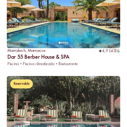
Marrakech
,
Marruecos
4,9
(
43
)
Dar 55 Berber House & SPA
Piscina • Piscina climatizada • Restaurante
Reservable