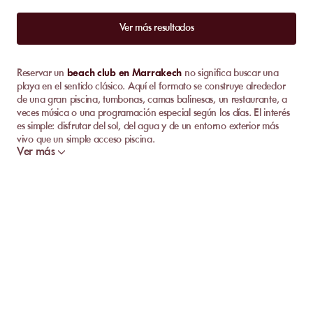
Ver más resultados
Reservar un
beach club en Marrakech
no significa buscar una
playa en el sentido clásico. Aquí el formato se construye alrededor
de una gran piscina, tumbonas, camas balinesas, un restaurante, a
veces música o una programación especial según los días. El interés
es simple: disfrutar del sol, del agua y de un entorno exterior más
vivo que un simple acceso piscina.
Ver más
La elección adecuada depende sobre todo del ambiente que buscas.
Algunos lugares son tranquilos entre semana y más animados el fin
de semana. Otros apuestan por un estilo resort, familiar o festivo,
con servicio en mesa, comida, cócteles y espacios más cómodos.
Antes de reservar, revisa la zona, el estilo del lugar, los horarios, el
nivel de música y lo que incluye realmente la reserva.
En breve
En Marrakech, un beach club no está junto al mar. Se trata más
bien de un lugar exterior pensado alrededor de una piscina, con
tumbonas, camas balinesas, restauración, música o ambiente lounge