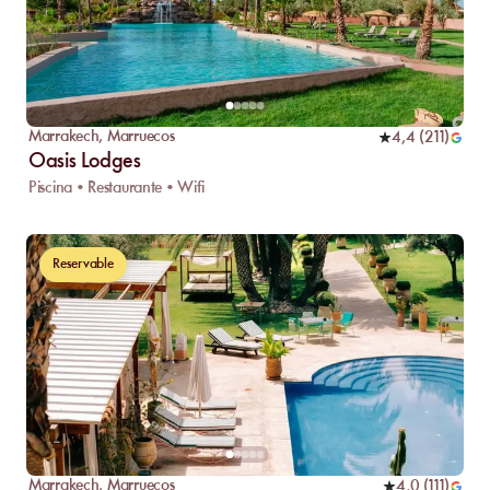
Marrakech
,
Marruecos
4,4
(
211
)
Oasis Lodges
Piscina • Restaurante • Wifi
Reservable
Marrakech
,
Marruecos
4,0
(
111
)