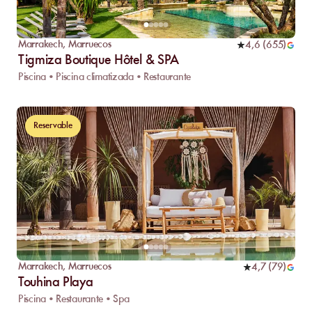
Marrakech
,
Marruecos
4,6
(
655
)
Tigmiza Boutique Hôtel & SPA
Piscina • Piscina climatizada • Restaurante
Reservable
Marrakech
,
Marruecos
4,7
(
79
)
Touhina Playa
Piscina • Restaurante • Spa