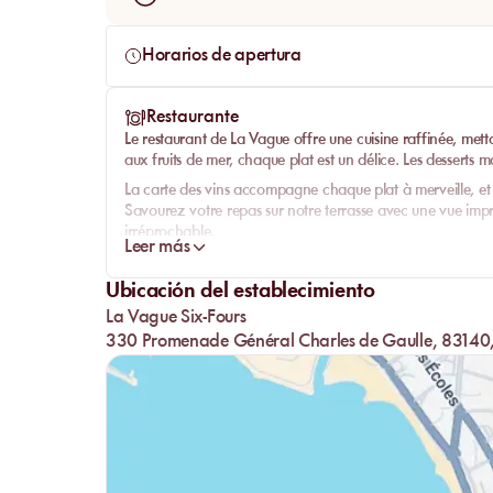
Horarios de apertura
Restaurante
Le
restaurant
de La Vague offre une
cuisine raffinée
, mett
aux fruits de mer, chaque plat est un délice. Les
desserts
ma
La
carte des vins
accompagne chaque plat à merveille, et le
Savourez votre repas sur notre terrasse avec une vue impre
irréprochable.
Leer más
Ubicación del establecimiento
La Vague Six-Fours
330 Promenade Général Charles de Gaulle, 83140, S