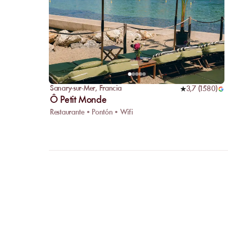
Sanary-sur-Mer
,
Francia
3,7
(
1580
)
Ô Petit Monde
Restaurante • Pontón • Wifi
FAQ