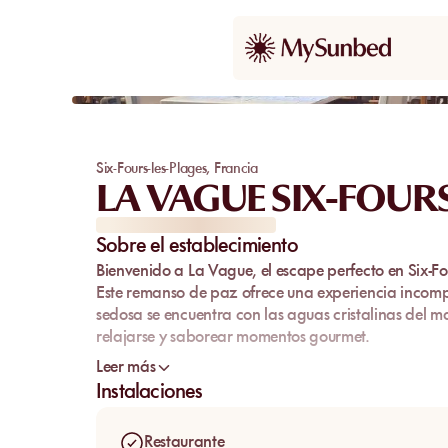
Six-Fours-les-Plages
,
Francia
LA VAGUE SIX-FOUR
Sobre el establecimiento
Bienvenido a
La Vague
, el escape perfecto en
Six-Fo
Este remanso de paz ofrece una experiencia incom
sedosa
se encuentra con las
aguas cristalinas
del
ma
relajarse y saborear momentos gourmet.
Ya sea que busque recuperarse o degustar una cocina
Leer más
cama de playa privada
y déjese seducir por un día
Instalaciones
Restaurante