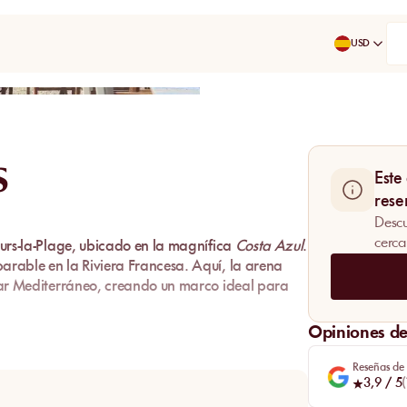
USD
Compartir
S
Este
rese
Descu
cerca
urs-la-Plage
, ubicado en la magnífica
Costa Azul
.
parable en la
Riviera Francesa
. Aquí, la
arena
r Mediterráneo
, creando un marco ideal para
Opiniones de 
 refinada, La Vague es el lugar ideal. Reserve su
 de
lujo y relajación
.
Reseñas de
3,9
/ 5
(