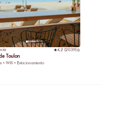
ncia
4,2
(
2039
)
 de Toulon
e • Wifi • Estacionamiento
línea?