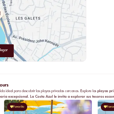
legar
ours
tida ideal para descubrir las playas privadas cercanas. Explore las
playas pri
aria excepcional. La
Costa Azul
le invita a explorar sus tesoros esc
Favorito
Favor