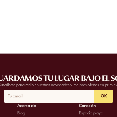
¿Se puede privatizar una playa?
directamente al establecimiento.
Algunos establecimientos colaboradores 
privados.
Contacta con nuestro equipo
pa
presupuesto. La disponibilidad depende
la fecha y los servicios solicitados.
UARDAMOS TU LUGAR BAJO EL S
Suscríbete para recibir nuestras novedades y mejores ofertas en primici
OK
Acerca de
Conexión
Blog
Espacio playa