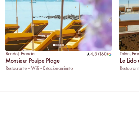
Bandol
,
Francia
Tolón
,
Fra
4,8
(
160
)
Monsieur Poulpe Plage
Le Lido
Restaurante • Wifi • Estacionamiento
Restaurant
¿Por qué privilegiar la reserva en 