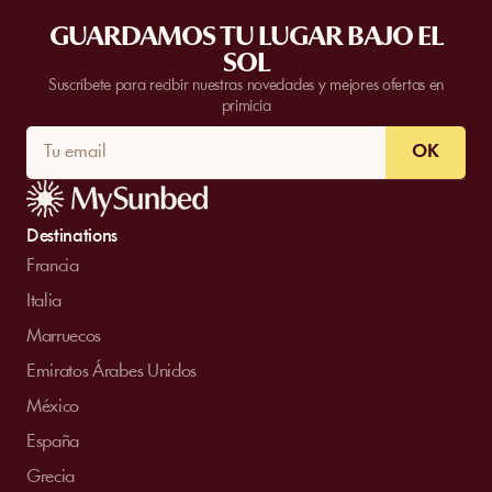
GUARDAMOS TU LUGAR BAJO EL
SOL
Suscríbete para recibir nuestras novedades y mejores ofertas en
primicia
OK
Destinations
Francia
Italia
Marruecos
Emiratos Árabes Unidos
México
España
Grecia