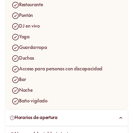
restaurante: baño durante el día, cóctel al sol, almuerzo en
Restaurante
la terraza y una luz más suave sobre el mar cuando avanza
la tarde. En temporada, la programación musical y las
Pontón
noches dan a Les Canailles una energía social bien
DJ en vivo
marcada. En los periodos de mayor afluencia, anticipar la
visita ayuda a mantener una llegada fluida en este tramo
Yoga
concurrido del litoral.
Guardarropa
Duchas
Acceso para personas con discapacidad
Bar
Noche
Baño vigilado
Horarios de apertura