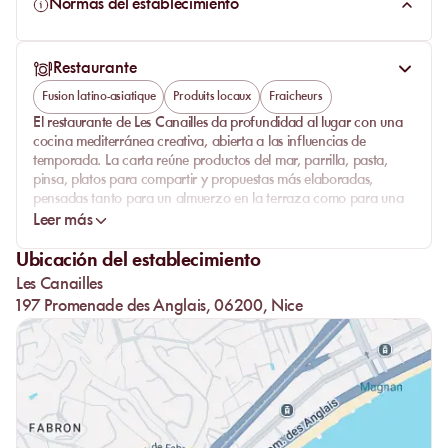
Normas del establecimiento
Restaurante
Fusion latino-asiatique
Produits locaux
Fraicheurs
El restaurante de Les Canailles da profundidad al lugar con una
cocina mediterránea creativa, abierta a las influencias de
temporada. La carta reúne productos del mar, parrilla, pasta,
pinsa, platos para compartir y propuestas más elaboradas,
pensadas tanto para un almuerzo en la terraza como para una
cena frente al Mediterráneo.
Leer más
Algunos platos aportan un toque más distintivo, como las gambas
Ubicación del establecimiento
al curry, coco y citronela o el bacalao en costra de pecana. El
Les Canailles
bar prolonga esta identidad con cócteles pensados para la
playa, el aperitivo y el inicio de la noche. La cocina participa
197 Promenade des Anglais, 06200, Nice
plenamente en la atmósfera del lugar: generosa, mediterránea y
lo bastante inventiva como para que apetezca quedarse más
tiempo.