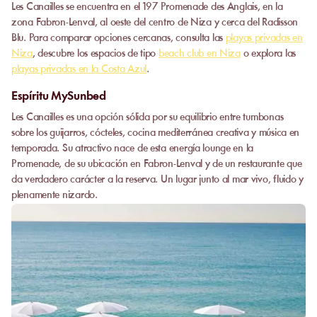
Les Canailles se encuentra en el 197 Promenade des Anglais, en la
zona Fabron-Lenval, al oeste del centro de Niza y cerca del Radisson
Blu. Para comparar opciones cercanas, consulta las
playas privadas en
Niza
, descubre los espacios de tipo
beach club en Niza
o explora las
playas privadas en la Costa Azul
.
Espíritu MySunbed
Les Canailles es una opción sólida por su equilibrio entre tumbonas
sobre los guijarros, cócteles, cocina mediterránea creativa y música en
temporada. Su atractivo nace de esta energía lounge en la
Promenade, de su ubicación en Fabron-Lenval y de un restaurante que
da verdadero carácter a la reserva. Un lugar junto al mar vivo, fluido y
plenamente nizardo.