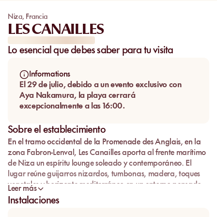
Niza
,
Francia
LES CANAILLES
Lo esencial que debes saber para tu visita
Informations
El 29 de julio, debido a un evento exclusivo con
Aya Nakamura, la playa cerrará
excepcionalmente a las 16:00.
Sobre el establecimiento
En el tramo occidental de la Promenade des Anglais, en la
zona Fabron-Lenval,
Les Canailles
aporta al frente marítimo
de Niza un espíritu lounge soleado y contemporáneo. El
lugar reúne guijarros nizardos, tumbonas, madera, toques
vegetales y horizonte mediterráneo en un entorno pensado
Leer más
para pasar tiempo junto al agua.
Instalaciones
El espacio encuentra su equilibrio entre playa, bar y