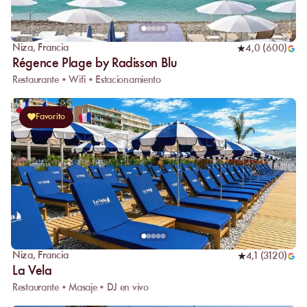
Niza
,
Francia
4,0
(
600
)
Régence Plage by Radisson Blu
Restaurante • Wifi • Estacionamiento
Favorito
Niza
,
Francia
4,1
(
3120
)
La Vela
Restaurante • Masaje • DJ en vivo