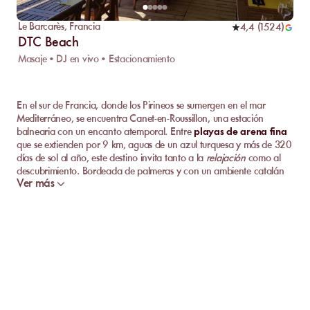
Le Barcarès
,
Francia
4,4
(
1524
)
DTC Beach
Masaje • DJ en vivo • Estacionamiento
En el sur de Francia, donde los Pirineos se sumergen en el mar
Mediterráneo, se encuentra Canet-en-Roussillon, una estación
balnearia con un encanto atemporal. Entre
playas de arena fina
que se extienden por 9 km, aguas de un azul turquesa y más de 320
días de sol al año, este destino invita tanto a la
relajación
como al
descubrimiento. Bordeada de palmeras y con un ambiente catalán
Ver más
auténtico, Canet-en-Roussillon cautiva a una clientela en busca de
lujo
y dulzura de vivir. Encontrarás una atmósfera que combina
animación estival,
descanso
elegante en tumbonas balinesas, y
panoramas de ensueño sobre el Mediterráneo.
Descubre las mejores playas privadas de Canet-
en-Roussillon