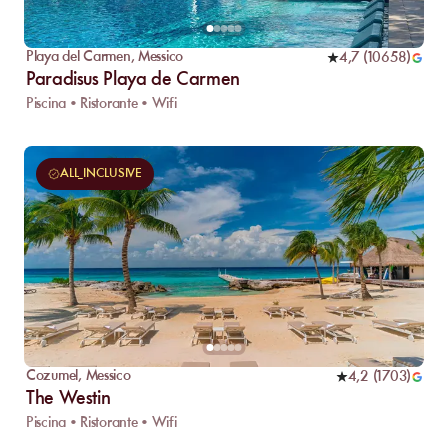
Playa del Carmen
,
Messico
4,7
(
10658
)
Paradisus Playa de Carmen
Piscina • Ristorante • Wifi
ALL_INCLUSIVE
Cozumel
,
Messico
4,2
(
1703
)
The Westin
Piscina • Ristorante • Wifi