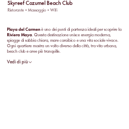
Skyreef Cozumel Beach Club
Ristorante • Massaggio • Wifi
Playa del Carmen
è uno dei punti di partenza ideali per scoprire la
Riviera Maya
. Questa destinazione unisce energia moderna,
spiagge di sabbia chiara, mare caraibico e una vita sociale vivace.
Ogni quartiere mostra un volto diverso della città, tra vita urbana,
beach club e aree più tranquille.
Vedi di più
I quartieri principali di Playa del Carmen e la
loro atmosfera costiera
Il centro e la Quinta Avenida sono le zone più animate, con
ristoranti, boutique, vita notturna e accesso rapido al mare. Qui
apprezziamo il movimento costante e il mix culturale che
caratterizza il cuore della città.
La
zona Mamitas
richiama di più la vita da spiaggia, le attività
acquatiche e un'atmosfera giovane.
Playacar
, invece, offre un
contesto più tranquillo con più verde, resort e un'impronta più
esclusiva.