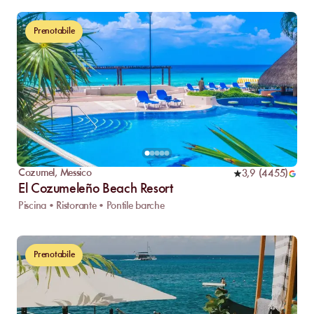
Prenotabile
Cozumel
,
Messico
3,9
(
4455
)
El Cozumeleño Beach Resort
Piscina • Ristorante • Pontile barche
Prenotabile