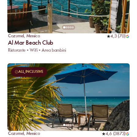
Cozumel
,
Messico
4,3
(
70
)
Al Mar Beach Club
Ristorante • Wifi • Area bambini
ALL_INCLUSIVE
Cozumel
,
Messico
4,6
(
3873
)