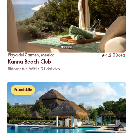
Playa del Carmen
,
Messico
4,2
(
106
)
Kanna Beach Club
Ristorante • Wifi • DJ dal vivo
Prenotabile