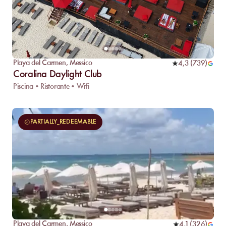
Playa del Carmen
,
Messico
4,3
(
739
)
Coralina Daylight Club
Piscina • Ristorante • Wifi
PARTIALLY_REDEEMABLE
Playa del Carmen
,
Messico
4,1
(
326
)