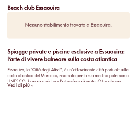
Beach club Essaouira
Nessuno stabilimento trovato a Essaouira.
Spiagge private e piscine esclusive a Essaouira:
l’arte di vivere balneare sulla costa atlantica
Essaouira, la "Città degli Alisei", è un’affascinante città portuale sulla
costa atlantica del Marocco, rinomata per la sua medina patrimonio
UNESCO, le mura storiche e l’atmosfera rilassata. Oltre alle sue
Vedi di più
spiagge ventose, ideali per gli sport acquatici, Essaouira offre anche
oasi di pace con piscine private e daypass, che permettono di
godersi sole e serenità in un contesto più intimo e lussuoso.
Perché scegliere una spiaggia privata o un
daypass a Essaouira?
Con il suo clima mite e le brezze marine, Essaouira è una meta