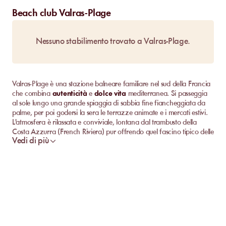
Beach club Valras-Plage
Nessuno stabilimento trovato a Valras-Plage.
Valras-Plage è una stazione balneare familiare nel sud della Francia
che combina
autenticità
e
dolce vita
mediterranea. Si passeggia
al sole lungo una grande spiaggia di sabbia fine fiancheggiata da
palme, per poi godersi la sera le terrazze animate e i mercati estivi.
L'atmosfera è rilassata e conviviale, lontana dal trambusto della
Costa Azzurra (French Riviera) pur offrendo quel fascino tipico delle
Vedi di più
vacanze al mare mediterraneo. Un tempo villaggio di pescatori
diventato resort apprezzato, Valras-Plage incanta con i suoi
tramonti sublimi su
la grande bleue
, la sua vivace passeggiata
costiera e le sue numerose attività nautiche. Insomma, una
destinazione ideale per mescolare piaceri semplici, nuotate in acque
cristalline e momenti di relax su un lettino con parasole.
Scopri le Migliori Spiagge Private di Valras-Plage