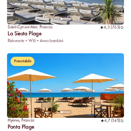
Saint-Cyr-sur-Mer
,
Francia
4,3
(
763
)
La Siesta Plage
Ristorante • Wifi • Area bambini
Prenotabile
Hyères
,
Francia
4,7
(
145
)
Ponta Plage