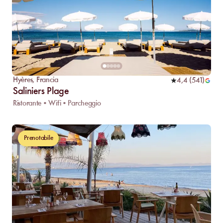
Hyères
,
Francia
4,4
(
541
)
Saliniers Plage
Ristorante • Wifi • Parcheggio
Prenotabile