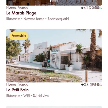
Hyères
,
Francia
4,1
(
2058
)
Le Marais Plage
Ristorante • Navetta barca • Sport acquatici
Prenotabile
Hyères
,
Francia
3,8
(
1954
)
Le Petit Bain
Ristorante • Wifi • DJ dal vivo