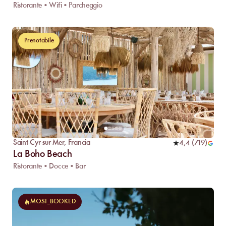
Ristorante • Wifi • Parcheggio
Prenotabile
Saint-Cyr-sur-Mer
,
Francia
4,4
(
719
)
La Boho Beach
Ristorante • Docce • Bar
MOST_BOOKED