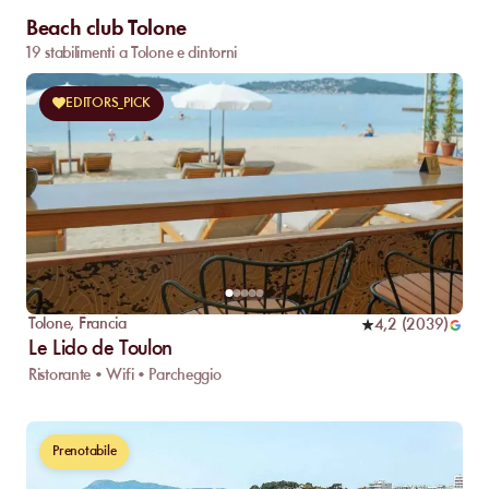
Beach club Tolone
19 stabilimenti a Tolone e dintorni
EDITORS_PICK
Tolone
,
Francia
4,2
(
2039
)
Le Lido de Toulon
Ristorante • Wifi • Parcheggio
Prenotabile