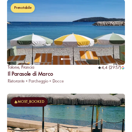
Prenotabile
Tolone
,
Francia
4,4
(
2957
)
Il Parasole di Marco
Ristorante • Parcheggio • Docce
MOST_BOOKED