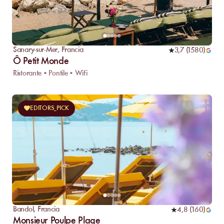
Sanary-sur-Mer
,
Francia
3,7
(
1580
)
Ô Petit Monde
Ristorante • Pontile • Wifi
EDITORS_PICK
Bandol
,
Francia
4,8
(
160
)
Monsieur Poulpe Plage