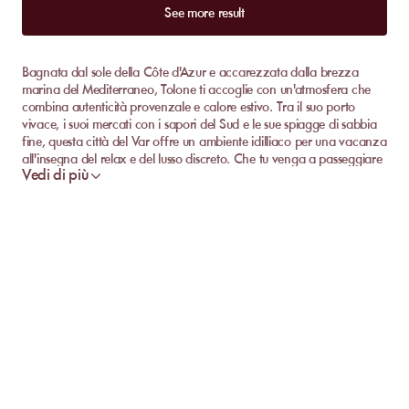
See more result
Bagnata dal sole della Côte d'Azur e accarezzata dalla brezza
marina del Mediterraneo, Tolone ti accoglie con un'atmosfera che
combina autenticità provenzale e calore estivo. Tra il suo porto
vivace, i suoi mercati con i sapori del Sud e le sue spiagge di sabbia
fine, questa città del Var offre un ambiente idilliaco per una vacanza
all'insegna del relax e del lusso discreto. Che tu venga a passeggiare
Vedi di più
sul lungomare, gustare una bouillabaisse di fronte al tramonto o
esplorare le sue strade tipiche, Tolone ti incanterà con la sua
atmosfera conviviale e il suo stile di vita mediterraneo.
Scopri le Migliori Spiagge Private di Tolone
Iniziamo esplorando insieme le più belle spiagge private che Tolone
ha da offrire agli amanti del relax.
Le M5
Le M5
è senza dubbio una delle spiagge private più popolari di
Tolone. Annidato a Mourillon, questo esclusivo beach club attrae con
il suo design elegante e la vista mozzafiato sulla rada di Tolone e la