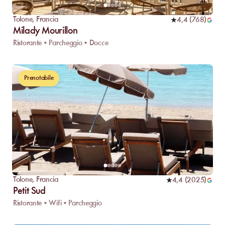
Tolone
,
Francia
4,4
(
768
)
Milady Mourillon
Ristorante • Parcheggio • Docce
Prenotabile
Tolone
,
Francia
4,4
(
2025
)
Petit Sud
Ristorante • Wifi • Parcheggio