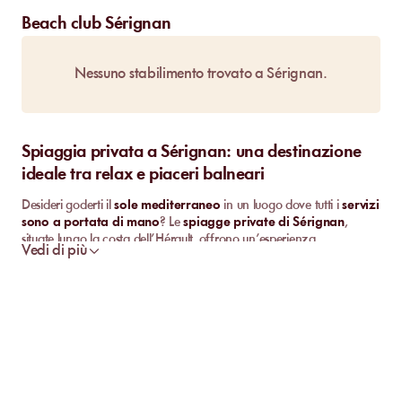
Beach club Sérignan
Nessuno stabilimento trovato a Sérignan.
Spiaggia privata a Sérignan: una destinazione
ideale tra relax e piaceri balneari
Desideri goderti il
sole mediterraneo
in un luogo dove tutti i
servizi
sono a portata di mano
? Le
spiagge private di Sérignan
,
situate lungo la costa dell’Hérault, offrono un’esperienza
Vedi di più
confortevole a chi cerca momenti di tranquillità sul mare. Tra un
lettino comodo
e un
cocktail bar
fronte mare, ogni istante si
trasforma in una vera parentesi di benessere. Con MySunbed, la
prenotazione online
semplifica l’organizzazione della giornata o
del weekend, per un’esperienza fluida e senza attese.
Perché scegliere una spiaggia privata a Sérignan
per rigenerarsi?