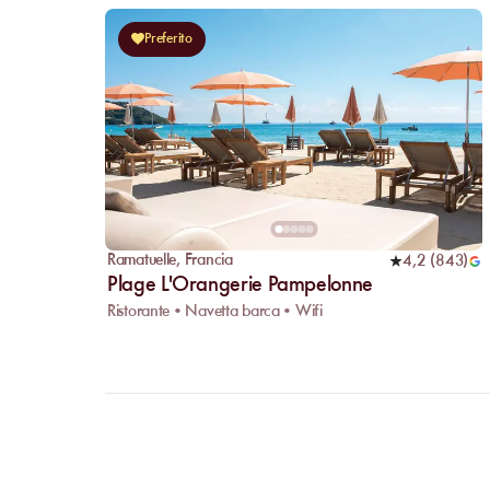
Preferito
Ramatuelle
,
Francia
4,2
(
843
)
Plage L'Orangerie Pampelonne
Ristorante • Navetta barca • Wifi