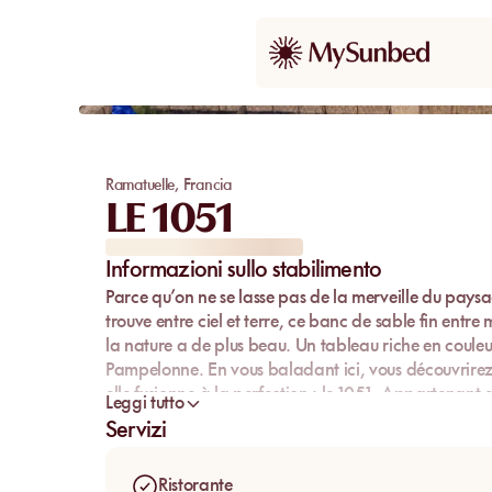
Ramatuelle
,
Francia
LE 1051
Informazioni sullo stabilimento
Parce qu’on ne se lasse pas de la merveille du paysa
trouve entre ciel et terre, ce banc de sable fin entr
la nature a de plus beau. Un tableau riche en couleu
Pampelonne. En vous baladant ici, vous découvrirez 
elle fusionne à la perfection : le 1051. Appartenan
Leggi tutto
provençale au cœur des vignes, la plage de Ramatue
Servizi
Ristorante