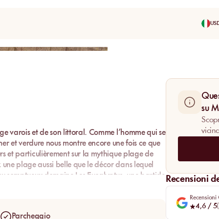
US
Condividi
Ques
su 
Scopri
vicin
ge varois et de son littoral. Comme l’homme qui se
e mer et verdure nous montre encore une fois ce que
rs et particulièrement sur la mythique plage de
une plage aussi belle que le décor dans lequel
t au somptueux domaine Les Eucalyptus, une bastide
Recensioni dei
lle vous réserve plus qu’un moment. Une évasion.
Recensioni
4,6
/ 5
(
Parcheggio