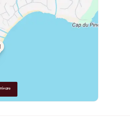
, frais et savoureux. Il ne vous reste plus qu’un pas à
ous risquez de ne plus vouloir quitter ce lieu magique !
rivare