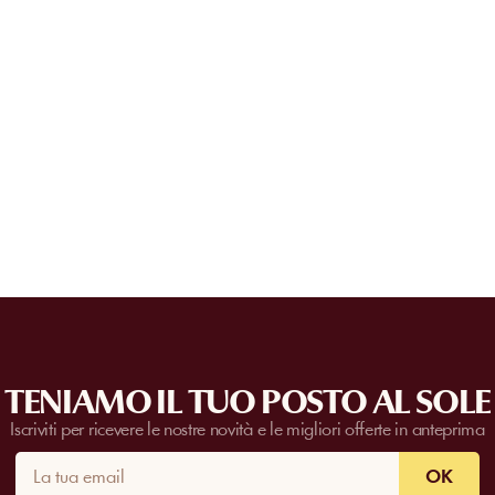
No. La prenotazione online sostituisce 
il pagamento è confermato, ricevi subito
Si può privatizzare una spiaggia?
presentarti direttamente alla struttura.
Alcune strutture partner organizzano event
nostro team
per richiedere un preventivo. 
numero di ospiti, dalla data e dai servizi r
TENIAMO IL TUO POSTO AL SOLE
Iscriviti per ricevere le nostre novità e le migliori offerte in anteprima
OK