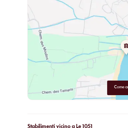
Vous savez tout maintenant. Un bon été s’annonce pour vous
présent pour tenter l’aventure. Mais petit avertissement… V
Come ar
Stabilimenti vicino a Le 1051