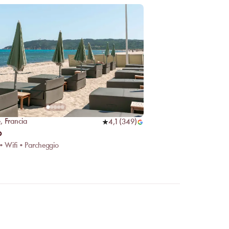
e
,
Francia
4,1
(
349
)
b
 • Wifi • Parcheggio