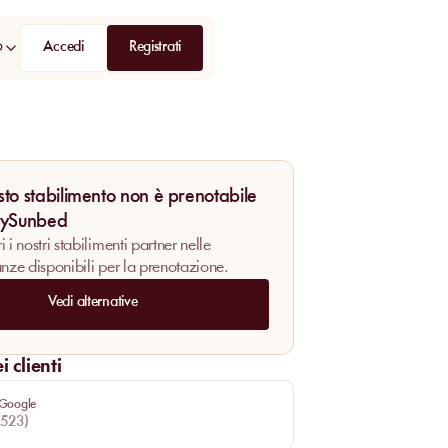
Accedi
Registrati
D
to stabilimento non è prenotabile
MySunbed
 i nostri stabilimenti partner nelle
anze disponibili per la prenotazione.
Vedi alternative
 clienti
 Google
523
)