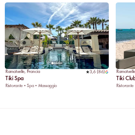
Ramatuelle
,
Francia
Ramatuell
3,6
(
86
)
Tiki Spa
Tiki Clu
Ristorante • Spa • Massaggio
Ristorante