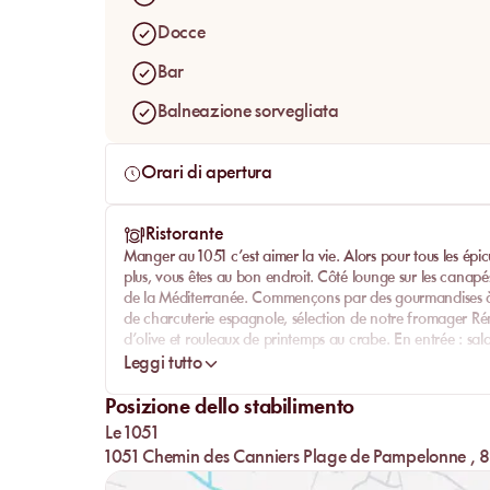
Docce
Bar
Balneazione sorvegliata
Orari di apertura
Ristorante
Manger au 1051 c’est aimer la vie. Alors pour tous les épicur
plus, vous êtes au bon endroit. Côté lounge sur les canapés
de la Méditerranée. Commençons par des gourmandises à 
de charcuterie espagnole, sélection de notre fromager Rémi
d’olive et rouleaux de printemps au crabe. En entrée : sala
croustillant d’algue, stracciatella, ceviche de bonite, ca
Leggi tutto
Côté terre : côtelettes d’agneau grillées, tartare de bœuf,
le grill (environ 1kg) et pièce du boucher. Côté mer : pav
Posizione dello stabilimento
snackée, poisson sauvage entier (selon arrivage) et poulpe 
Le 1051
palourdes ou tagliatelles à la truffe d’été. Côté kids : ste
1051 Chemin des Canniers Plage de Pampelonne , 
moment et macaroni beurre ou sauce tomate. Enfin, découv
gourmand et une assiette de pastèque pour finir sur une d