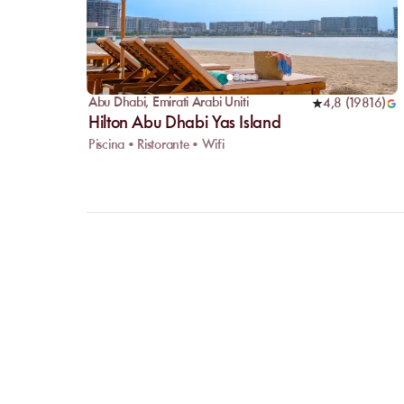
Abu Dhabi
,
Emirati Arabi Uniti
4,8
(
19816
)
Hilton Abu Dhabi Yas Island
Piscina • Ristorante • Wifi
FAQ
CHIARI