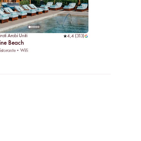
rati Arabi Uniti
4,4
(
313
)
ine Beach
istorante • Wifi
e online?
e facilmente gli