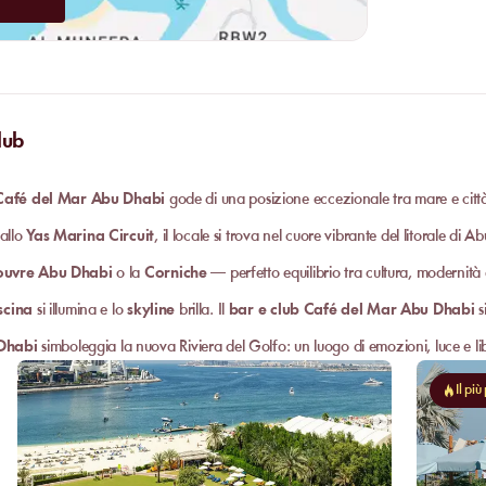
lub
Café del Mar Abu Dhabi
gode di una posizione eccezionale tra mare e citt
allo
Yas Marina Circuit
, il locale si trova nel cuore vibrante del litorale di A
ouvre Abu Dhabi
o la
Corniche
— perfetto equilibrio tra cultura, modernità 
scina
si illumina e lo
skyline
brilla. Il
bar e club Café del Mar Abu Dhabi
s
Dhabi
simboleggia la nuova Riviera del Golfo: un luogo di emozioni, luce e li
Il pi