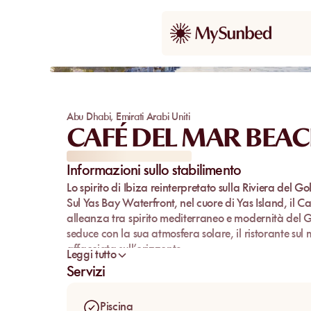
Abu Dhabi
,
Emirati Arabi Uniti
CAFÉ DEL MAR BEAC
Informazioni sullo stabilimento
Lo spirito di Ibiza reinterpretato sulla Riviera del Go
Sul
Yas Bay Waterfront
, nel cuore di
Yas Island
, il
Ca
alleanza tra spirito mediterraneo e modernità del G
seduce con la sua atmosfera solare, il
ristorante sul
affacciata sull’orizzonte.
Leggi tutto
Ispirato ai leggendari indirizzi di Ibiza, il
Café del 
Servizi
emiratina, tra eleganza balneare, gastronomia raf
Fin dall’arrivo, la luce dorata, la brezza marina e la
Piscina