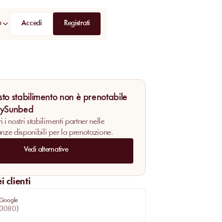
Accedi
Registrati
D
to stabilimento non è prenotabile
MySunbed
 i nostri stabilimenti partner nelle
anze disponibili per la prenotazione.
Vedi alternative
 clienti
 Google
3080
)