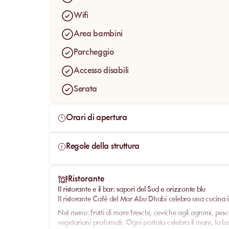
un’esperienza sensoriale completa.
Legno chiaro
,
l
Wifi
decorazioni da resort balneare
evocano la Riviera 
servizio fluido, i sorrisi attenti e la naturalezza de
Area bambini
Dhabi
: eleganza naturale, comfort assoluto e libert
Parcheggio
Accesso disabili
Serata
Orari di apertura
Regole della struttura
Ristorante
Il ristorante e il bar: sapori del Sud e orizzonte blu
Il
ristorante Café del Mar Abu Dhabi
celebra una cucina is
Nel menu:
frutti di mare freschi
,
ceviche agli agrumi
,
pesce
vegetariani profumati
. Ogni portata celebra il mare, la luc