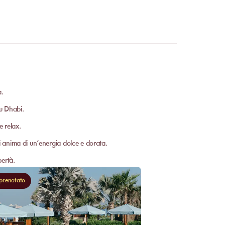
à.
bu Dhabi.
e relax.
i anima di un’energia dolce e dorata.
bertà.
ù prenotato