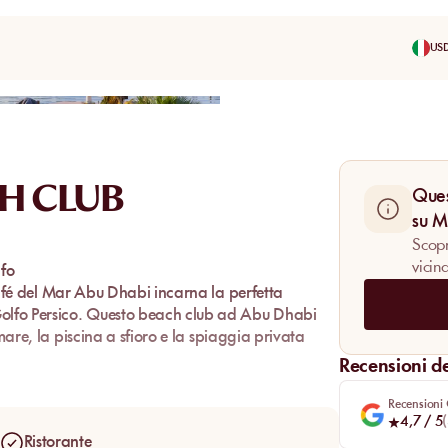
US
Condividi
H CLUB
Ques
su 
Scopri
vicin
lfo
fé del Mar Abu Dhabi
incarna la perfetta
olfo Persico. Questo
beach club ad Abu Dhabi
 mare
, la
piscina a sfioro
e la
spiaggia privata
Recensioni dei
Mar
trasferisce il suo DNA in una versione chic
Recensioni
finata e
lusso discreto
.
4,7
/ 5
(
 musica chill-house avvolgono i visitatori in
Ristorante