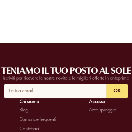
Per la massima trasparenza, questa info
nel riepilogo dell'ordine, subito prima d
TENIAMO IL TUO POSTO AL SOLE
Iscriviti per ricevere le nostre novità e le migliori offerte in anteprima
OK
Chi siamo
Accesso
Blog
Area spiaggia
Domande frequenti
Contattaci