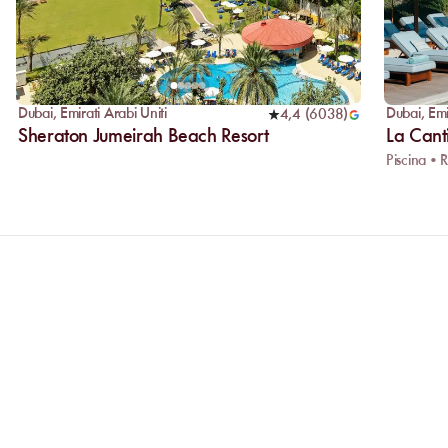
Dubai
,
Emirati Arabi Uniti
Dubai
,
Emi
4,4
(
6038
)
Sheraton Jumeirah Beach Resort
La Cant
Piscina • R
AMO
Perché privilegiare la prenotazion
Prenotare online le permette di confrontar