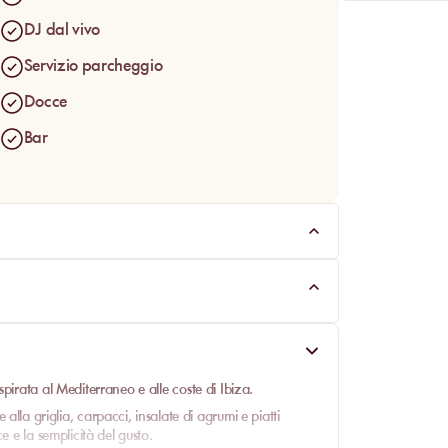
ettini immacolati
,
ombrelloni color crema
e
DJ dal vivo
spagnola reinterpretata in chiave Abu Dhabi. Il
l luogo confermano la firma del
Café del Mar Abu
Servizio parcheggio
à solare.
Docce
Bar
pirata al Mediterraneo e alle coste di Ibiza.
 alla griglia
,
carpacci
,
insalate di agrumi
e
piatti
e e la semplicità del gusto.