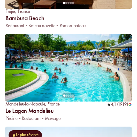
Fréjus
,
France
Bambusa Beach
Restaurant • Bateau navette • Ponton bateau
Mandelieu-la-Napoule
,
France
4,1
(
1919
)
Le Lagon Mandelieu
Piscine • Restaurant • Massage
Le plus réservé