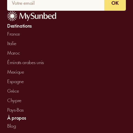
OK
Destinations
France
Italie
Maroc
Émirats arabes unis
Mexique
Espagne
Grèce
Chypre
Pays-Bas
À propos
Blog