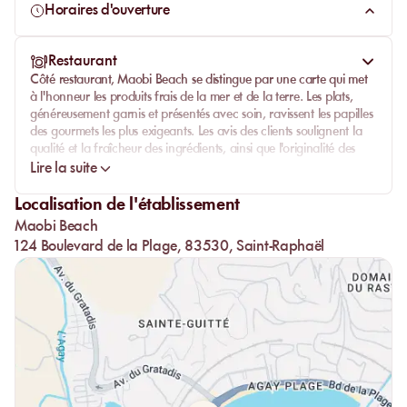
inoubliable.
Horaires d'ouverture
Restaurant
Côté restaurant,
Maobi Beach
se distingue par une carte qui met
à l'honneur les produits frais de la mer et de la terre. Les plats,
généreusement garnis et présentés avec soin, ravissent les papilles
des gourmets les plus exigeants. Les avis des clients soulignent la
qualité et la fraîcheur des ingrédients, ainsi que l'originalité des
recettes proposées.
Lire la suite
Le service, décrit comme impeccable et chaleureux, ajoute une
Localisation de l'établissement
touche supplémentaire à cette expérience culinaire. Le personnel,
Maobi Beach
toujours souriant et attentif, veille à ce que chaque visiteur se sente
privilégié. Que vous optiez pour un dîner romantique sous les
124 Boulevard de la Plage, 83530, Saint-Raphaël
étoiles ou un déjeuner en famille, le restaurant de
Maobi Beach
est l'endroit idéal pour savourer un moment gastronomique
exceptionnel.