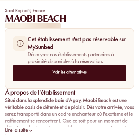
Saint-Raphaël
,
France
MAOBI BEACH
Cet établissement n'est pas réservable sur
MySunbed
Découvrez nos établissements partenaires à
proximité disponibles à la réservation.
Voir les alternatives
À propos de l'établissement
Situé dans la splendide baie d'Agay,
Maobi Beach
est une
véritable oasis de détente et de plaisir. Dès votre arrivée, vous
serez transporté dans un cadre enchanteur où l'exotisme et le
raffinement se rencontrent. Que ce soit pour un moment de
détente sur les transats ou un délicieux repas au restaurant,
Lire la suite
chaque aspect de
Maobi Beach
promet une expérience