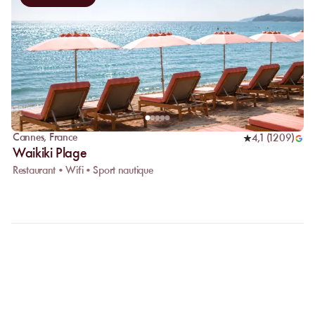
Cannes
,
France
4,1
(
1209
)
Waikiki Plage
Restaurant • Wifi • Sport nautique
FAQ