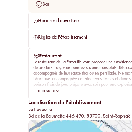
Bar
Horaires d'ouverture
Règles de l'établissement
Restaurant
Le restaurant de La Favouille vous propose une expérience
de produits frais, vous pourrez savourer des plats délicieux
accompagnés de leur sauce thaï ou en persillade. Ne ma
béarnaise, accompagnée de frites croustillantes et d'une 
poisson frais du jour, préparé avec soin pour une explosi
Lire la suite
Localisation de l'établissement
La Favouille
Bd de la Baumette 446-490, 83700, Saint-Raphaël