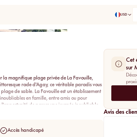
USD
Partager
Cet 
sur
Décou
r la magnifique plage privée de La Favouille,
proxi
pittoresque rade d'Agay, ce véritable paradis vous
a plage de sable. La Favouille est un établissement
inoubliables en famille, entre amis ou pour
'opportunité de passer une journée inoubliable
r MySunbed et préparez-vous à vivre des moments
Avis des clien
La Favouille, à Saint-Raphaël.
Accès handicapé