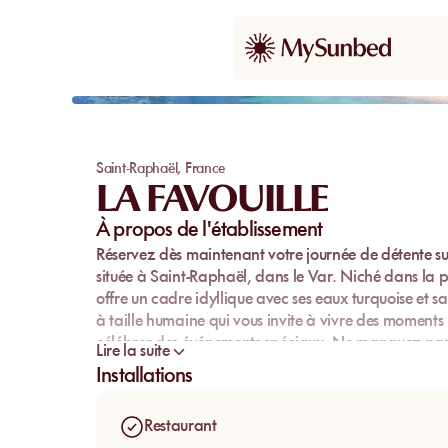
Saint-Raphaël
,
France
LA FAVOUILLE
À propos de l'établissement
Réservez dès maintenant votre journée de détente su
située à Saint-Raphaël, dans le Var. Niché dans la 
offre un cadre idyllique avec ses eaux turquoise et s
à taille humaine qui vous invite à vivre des moments 
célébrer des événements spéciaux. Ne manquez pas l
Lire la suite
dans ce havre de paix. Réservez dès maintenant su
Installations
de pur bonheur et de détente sur la plage privée de 
Restaurant