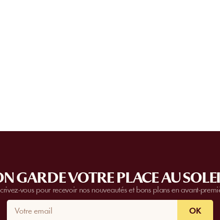
Non. La réservation en ligne remplace l’
paiement est validé, vous recevez imméd
Peut-on privatiser un établissement
confirmation et pouvez vous présenter di
l’établissement.
Certain
s établissements
proposent des priv
complètes.
Contactez-nous
pour plus d’i
N GARDE VOTRE PLACE AU SOLEI
scrivez-vous pour recevoir nos nouveautés et bons plans en avant-premi
OK