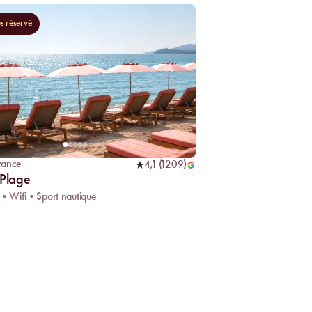
us réservé
rance
4,1
(
1209
)
 Plage
 • Wifi • Sport nautique