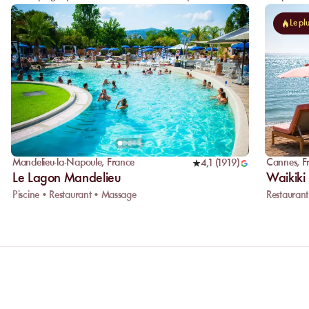
Le pl
Mandelieu-la-Napoule
,
France
Cannes
,
F
4,1
(
1919
)
Le Lagon Mandelieu
Waikiki
Piscine • Restaurant • Massage
Restaurant