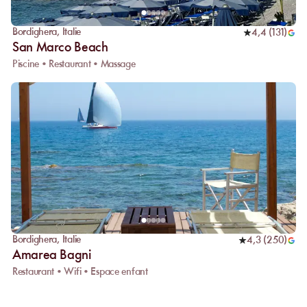
Bordighera
,
Italie
4,4
(
131
)
San Marco Beach
Piscine • Restaurant • Massage
Bordighera
,
Italie
4,3
(
250
)
Amarea Bagni
Restaurant • Wifi • Espace enfant