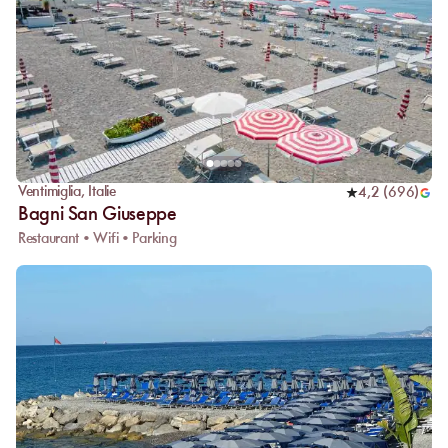
Ventimiglia
,
Italie
4,2
(
696
)
Bagni San Giuseppe
Restaurant • Wifi • Parking