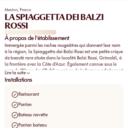
Menton
,
France
LA SPIAGGETTA DEI BALZI
ROSSI
À propos de l'établissement
Immergée parmi les roches rougeâtres qui donnent leur nom
à la région, la
Spiaggetta dei Balzi Rossi
est une petite crique
de beauté rare située dans la localité Balzi Rossi, Grimaldi, à
la frontière avec la Côte d'Azur. Également connue sous le
nom de "Plage des Œufs" en raison de la forme parfaitement
Lire la suite
polie de ses galets, elle offre une expérience unique de
Installations
détente, de nature et de culture.
Un lieu réservé, pensé pour ceux qui souhaitent vivre la mer
Restaurant
de manière exclusive, entre élégance, confort et discrétion. À
la Spiaggetta dei Balzi Rossi, rien n'est laissé au hasard :
Ponton
chaque détail est soigné avec la plus grande attention pour
Bateau navette
offrir à nos invités une expérience de bien-être total.
Ponton bateau
De l'arrivée au départ, nous prenons soin de nos invités à