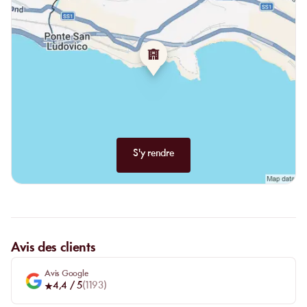
plus exclusifs.
S'y rendre
Avis des clients
Avis Google
4,4
/ 5
(
1193
)