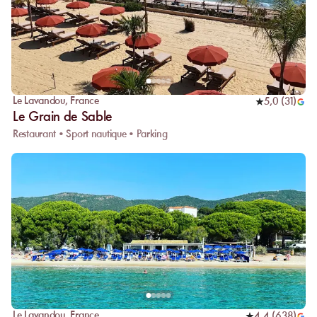
Le Lavandou
,
France
5,0
(
31
)
Le Grain de Sable
Restaurant • Sport nautique • Parking
Le Lavandou
,
France
4,4
(
638
)