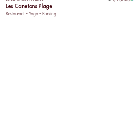
Les Canetons Plage
Restaurant • Yoga • Parking
FAQ
CLARIFIONS VOS
QUESTIONS
Pourquoi privilégier la réservation en ligne ?
Réserver en ligne vous permet de comparer facilement les
établissements et de choisir celui qui vous correspond. Votre