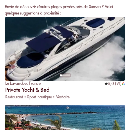
Envie de découvrir d'autres plages privées près de Sunsea ? Voici
quelques suggestions à proximité :
Le Lavandou
,
France
5,0
(
91
)
Private Yacht & Bed
Restaurant • Sport nautique • Vestiaire