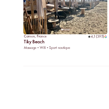
Carnon
,
France
4,1
(
395
)
Tiky Beach
Massage • Wifi • Sport nautique
FAQ
CLARIFI