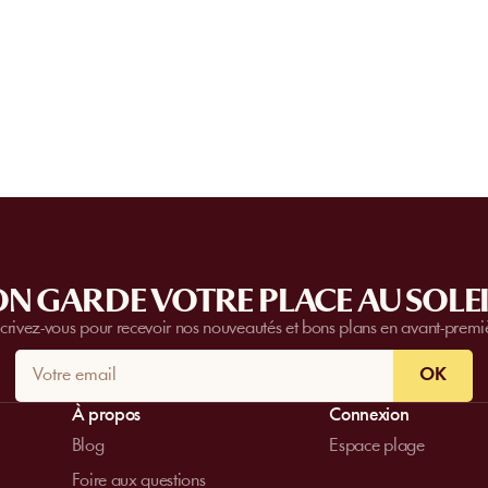
l’établissement.
Certain
s établissements
proposent des priv
complètes.
Contactez-nous
pour plus d’i
N GARDE VOTRE PLACE AU SOLEI
scrivez-vous pour recevoir nos nouveautés et bons plans en avant-premi
OK
À propos
Connexion
Blog
Espace plage
Foire aux questions