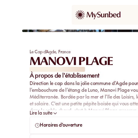
Le Cap d'Agde
,
France
MANOVI PLAGE
À propos de l'établissement
Direction le cap dans la jolie commune d’
Agde
pour 
l’embouchure de l’étang de Luno,
Manovi Plage
vou
Méditerranée
. Bordée par la mer et l’île des Loisir
et solaire. C'est une petite pépite boisée qui vous at
dans le sable chaud, c'est à Manovi Plage que vous p
Lire la suite
tumulte citadin, dans un cadre de rêve, venez découv
Horaires d'ouverture