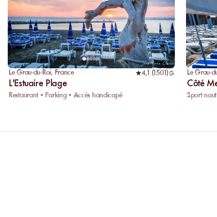
Le Grau-du-Roi
,
France
Le Grau-d
4,1
(
1501
)
L'Estuaire Plage
Côté M
Restaurant • Parking • Accès handicapé
Sport naut
ONS
Pourquoi privilégier la réservation