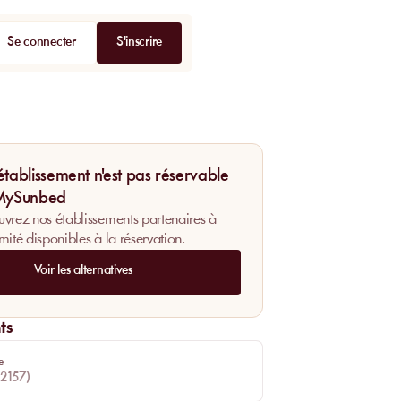
Se connecter
S'inscrire
établissement n'est pas réservable
 MySunbed
vrez nos établissements partenaires à
mité disponibles à la réservation.
Voir les alternatives
ts
e
2157
)