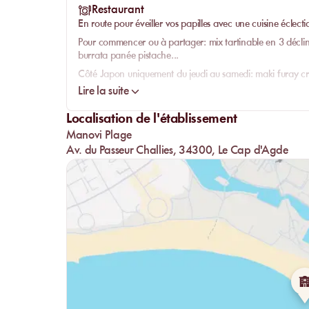
Restaurant
En route pour éveiller vos papilles avec une cuisine éclecti
Pour commencer ou à partager: mix tartinable en 3 déclina
burrata panée pistache...
Côté Japon uniquement du jeudi au samedi: maki furay c
Lire la suite
Côté mer: blanquette de lotte, duo en papillote saumon et c
Côté boucher: maxi bavette d’Aloyau, côte de veau, burge
Localisation de l'établissement
Côté pâtes: raviole du Royans ou au saumon, rigatonis des 
Manovi Plage
Enfin pour finir sur une douceur: crumble du moment maiso
Av. du Passeur Challies, 34300, Le Cap d'Agde
artisanal by CookieLab’s...