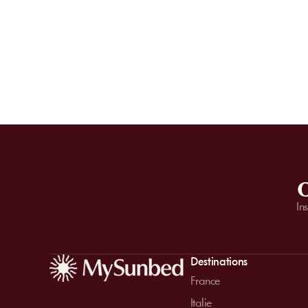
O
In
Destinations
France
Italie