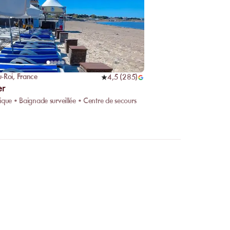
u-Roi
,
France
4,5
(
285
)
er
ique • Baignade surveillée • Centre de secours
 en ligne ?