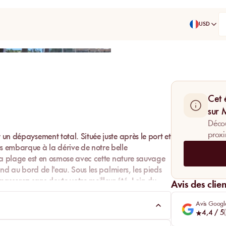
USD
Partager
Cet 
sur
Décou
proxi
un dépaysement total. Située juste après le port et
s embarque à la dérive de notre belle
s, la plage est en osmose avec cette nature sauvage
tend au bord de l'eau. Sous les palmiers, les pieds
asserez sans doute votre meilleur été. Loin du
Avis des clien
rir cette merveille.
Avis Googl
4,4
/ 5
(