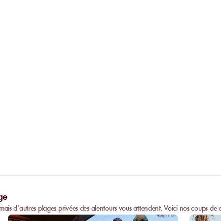
présentées au moment du paiement.
En cas de fermeture de l’établissement p
réservation est remboursée à 100 %.
Dois-je appeler l’établissement av
Non. La réservation en ligne remplace l’
paiement est validé, vous recevez imméd
Peut-on privatiser un établissement
confirmation et pouvez vous présenter di
l’établissement.
Certain
s établissements
proposent des priv
complètes.
Contactez-nous
pour plus d’i
ge
r, mais d’autres plages privées des alentours vous attendent. Voici nos coups de 