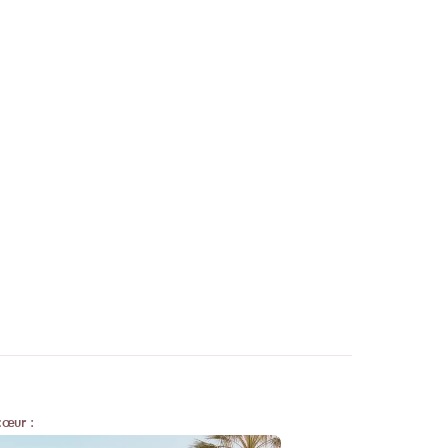
our cause météo, votre
ant de venir ?
appel. Dès que votre
iatement votre
 ?
rectement à
atisations partielles ou
nformations.
cœur :