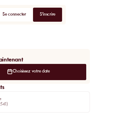
Se connecter
S'inscrire
aintenant
Choisissez votre date
ts
e
541
)