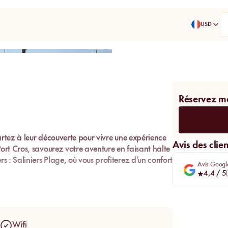
USD
Partager
Réservez m
artez à leur découverte pour vivre une expérience
Avis des clien
rt Cros, savourez votre aventure en faisant halte
 : Saliniers Plage, où vous profiterez d’un confort
Avis Googl
4,4
/ 5
(
 juste s’émerveiller d’un décor sans pareil, offrez-
. Ici, ce n’est pas simplement la beauté au
s respects de l’histoire et de son héritage, de la
té. Juste un lieu idéal.
Wifi