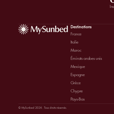
O
In
Destinations
France
Italie
Maroc
Émirats arabes unis
Mexique
Espagne
Grèce
Chypre
Pays-Bas
© MySunbed 2026 . Tous droits réservés.