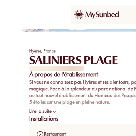
Coup de cœur
Hyères
,
France
SALINIERS PLAGE
À propos de l'établissement
Si vous ne connaissez pas Hyères et ses alentours, p
magique. Face à la splendeur du parc national de Po
au tout nouvel établissement du Hameau des Pesquiers
5 étoiles sur une plage en pleine nature.
Pour s’évader, se ressourcer, se relaxer, se régaler ou
Lire la suite
vous un moment de pur bonheur dans un cadre à part
Installations
naturel, c’est le naturel embelli dans le plus grand de
matière à son état naturel, et de la classieuse simplici
Restaurant