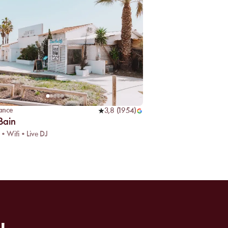
ance
3,8
(
1954
)
 Bain
 • Wifi • Live DJ