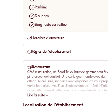
Parking
Douches
Baignade surveillée
Horaires d'ouverture
Règles de l'établissement
Restaurant
Côté restauration, un Food Truck haut de gamme sera à v
pittoresque tout confort. Une carte gourmande avec des no
attend. Sucré, salé, sur place ou à emporter, on vous pr
varier les plaisirs avec l’excellente cuisine de l’hôtel. N’
dans cette faune et cette flore incontournables de la côte.
Lire la suite
Localisation de l'établissement