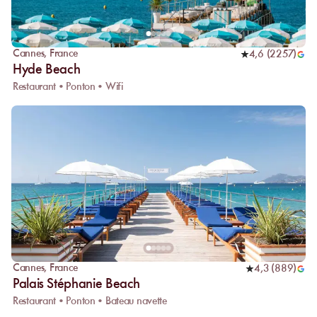
Cannes
,
France
4,6
(
2257
)
Hyde Beach
Restaurant • Ponton • Wifi
Cannes
,
France
4,3
(
889
)
Palais Stéphanie Beach
Restaurant • Ponton • Bateau navette