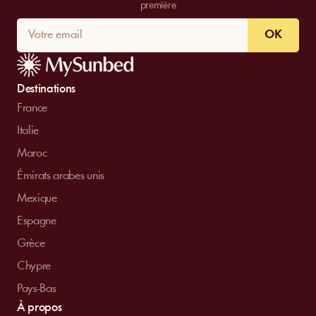
première
OK
Destinations
France
Italie
Maroc
Émirats arabes unis
Mexique
Espagne
Grèce
Chypre
Pays-Bas
À propos