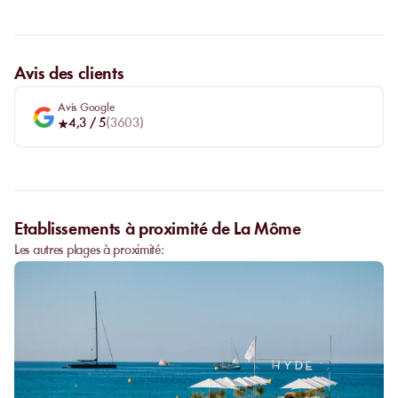
assortiment de glaces et sorbets pour plus de light et de fraîcheur.
La Môme Moineau c’est une vendeuse de fleurs dans les boîtes
parisiennes, une chanteuse à la répartie légendaire et une
Avis des clients
milliardaire cannoise. Cette femme iconique des années folles
s’inspira de notre belle French Riviera et aujourd’hui la plage de
la Môme est née avec son élégance.
Avis Google
4,3
/ 5
(
3603
)
On vous attend, pour vivre un moment suspendu et mémorable.
Etablissements à proximité de La Môme
Les autres plages à proximité: