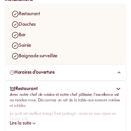
Restaurant
Douches
Bar
Soirée
Baignade surveillée
Horaires d'ouverture
Restaurant
Avec notre chef de cuisine et notre chef pâtissier, l’excellence est
au rendez-vous. Découvrez un art de la table aux saveurs variées
et subtiles.
Le goût est meilleur lorsqu’il est partagé : arancini aux cèpes ou
lobster roll.
Lire la suite
Côté fraîcheur : carpaccio de thon, daurade en ceviche, tartare