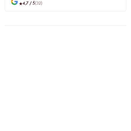
4,7
/ 5
(
32
)
FAQ
CLARIFIONS VOS
QUESTIONS
Pourquoi privilégier la réservation en ligne ?
Réserver en ligne vous permet de comparer facilement les
établissements et de choisir celui qui vous correspond. Votre
place est ainsi garantie, même en période de forte affluence.