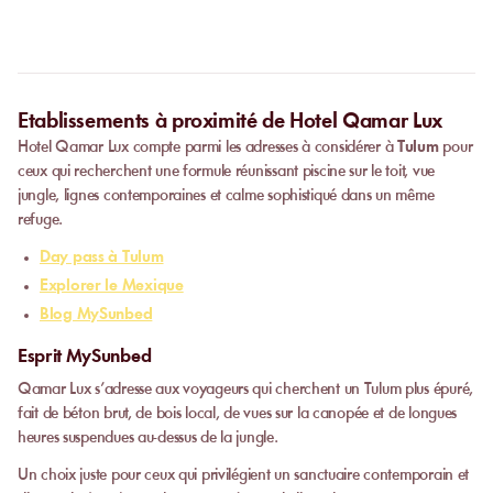
Pour une transparence totale, cette information est
systématiquement affichée sur le récapitulatif de votre
commande, juste avant l'étape du paiement.
Etablissements à proximité de Hotel Qamar Lux
Hotel Qamar Lux compte parmi les adresses à considérer à
Tulum
pour
ceux qui recherchent une formule réunissant piscine sur le toit, vue
jungle, lignes contemporaines et calme sophistiqué dans un même
refuge.
Day pass à Tulum
Explorer le Mexique
Blog MySunbed
Esprit MySunbed
Qamar Lux s’adresse aux voyageurs qui cherchent un Tulum plus épuré,
fait de béton brut, de bois local, de vues sur la canopée et de longues
heures suspendues au-dessus de la jungle.
Un choix juste pour ceux qui privilégient un sanctuaire contemporain et