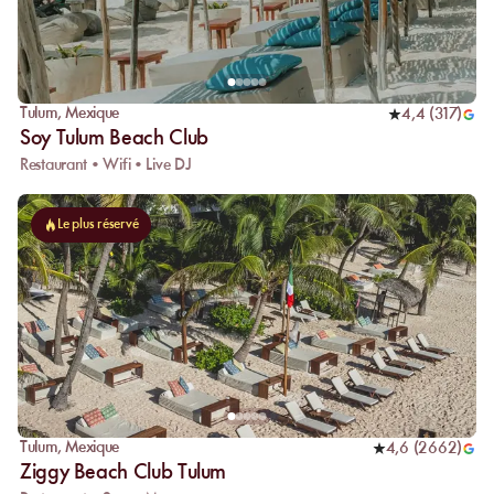
Tulum
,
Mexique
4,4
(
317
)
Soy Tulum Beach Club
Restaurant • Wifi • Live DJ
Le plus réservé
Tulum
,
Mexique
4,6
(
2662
)
Ziggy Beach Club Tulum