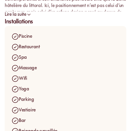
hôtelière du littoral. Ici, le positionnement n’est pas celui d’un
accès mer, mais celui d’un refuge design pensé au-dessus de
Lire la suite
la canopée.
Installations
Le domaine se distingue par un
concept brutaliste
assumé,
entre béton brut, bois de
Tzalam
, végétation intégrée et
Piscine
lignes épurées. La pièce maîtresse reste la
piscine sur le toit
,
avec vue panoramique sur la jungle, pensée comme un
Restaurant
sanctuaire urbain suspendu.
Spa
Ce qui distingue Qamar Lux, c’est cette alliance rare entre
Massage
luxe minimaliste, hauteur et silence, loin du chaos plus dense
de la zone plage.
Wifi
Yoga
Parking
Vestiaire
Bar