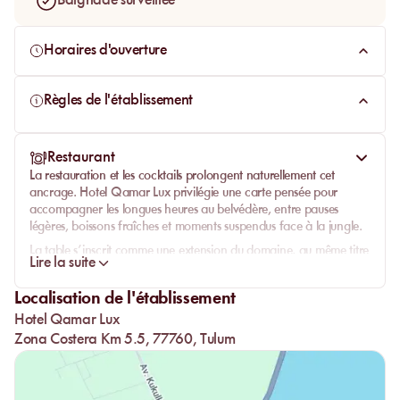
Baignade surveillée
Horaires d'ouverture
Règles de l'établissement
Restaurant
La restauration et les cocktails prolongent naturellement cet
ancrage.
Hotel Qamar Lux
privilégie une carte pensée pour
accompagner les longues heures au belvédère, entre pauses
légères, boissons fraîches et moments suspendus face à la jungle.
La table s’inscrit comme une extension du domaine, au même titre
Lire la suite
que la piscine ou les terrasses, avec une continuité entre épure,
détente et horizon végétal.
Localisation de l'établissement
Cette attention portée aux détails renforce le positionnement du
Hotel Qamar Lux
lieu comme adresse design et non simple accès piscine.
Zona Costera Km 5.5, 77760, Tulum