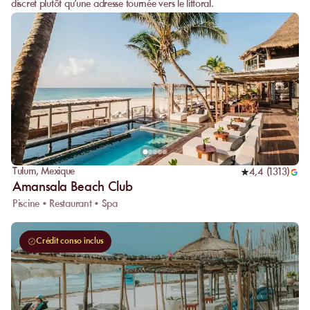
discret plutôt qu’une adresse tournée vers le littoral.
Tulum
,
Mexique
4,4
(
1313
)
Amansala Beach Club
Piscine • Restaurant • Spa
Crédit conso inclus