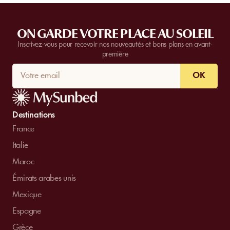
ON GARDE VOTRE PLACE AU SOLEIL
Inscrivez-vous pour recevoir nos nouveautés et bons plans en avant-
première
OK
Destinations
France
Italie
Maroc
Émirats arabes unis
Mexique
Espagne
Grèce