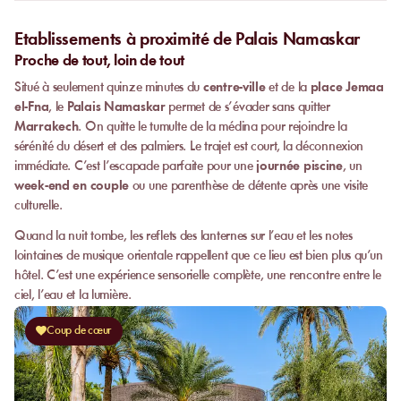
Etablissements à proximité de Palais Namaskar
Proche de tout, loin de tout
Situé à seulement quinze minutes du
centre-ville
et de la
place Jemaa
el-Fna
, le
Palais Namaskar
permet de s’évader sans quitter
Marrakech
. On quitte le tumulte de la médina pour rejoindre la
sérénité du désert et des palmiers. Le trajet est court, la déconnexion
immédiate. C’est l’escapade parfaite pour une
journée piscine
, un
week-end en couple
ou une parenthèse de détente après une visite
culturelle.
Quand la nuit tombe, les reflets des lanternes sur l’eau et les notes
lointaines de musique orientale rappellent que ce lieu est bien plus qu’un
hôtel. C’est une expérience sensorielle complète, une rencontre entre le
ciel, l’eau et la lumière.
Coup de cœur