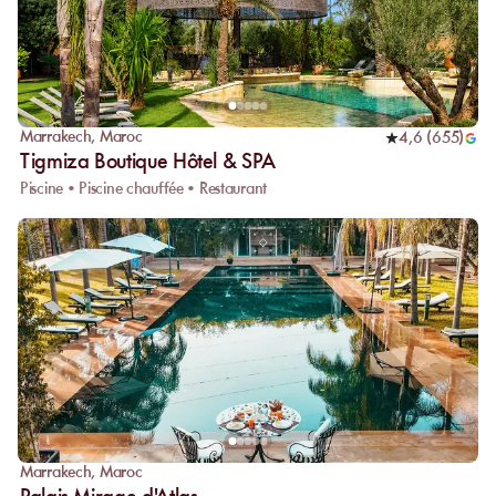
Marrakech
,
Maroc
4,6
(
655
)
Tigmiza Boutique Hôtel & SPA
Piscine • Piscine chauffée • Restaurant
Marrakech
,
Maroc