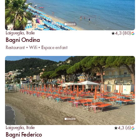
Laigueglia
,
Italie
4,3
(
80
)
Bagni Ondina
Restaurant • Wifi • Espace enfant
Laigueglia
,
Italie
4,3
(
6
)
Bagni Federico