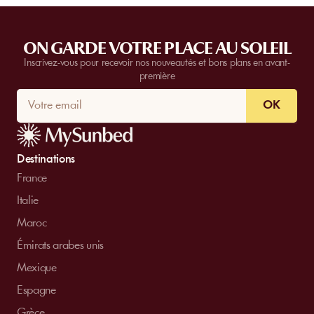
ON GARDE VOTRE PLACE AU SOLEIL
Inscrivez-vous pour recevoir nos nouveautés et bons plans en avant-
première
OK
Destinations
France
Italie
Maroc
Émirats arabes unis
Mexique
Espagne
Grèce