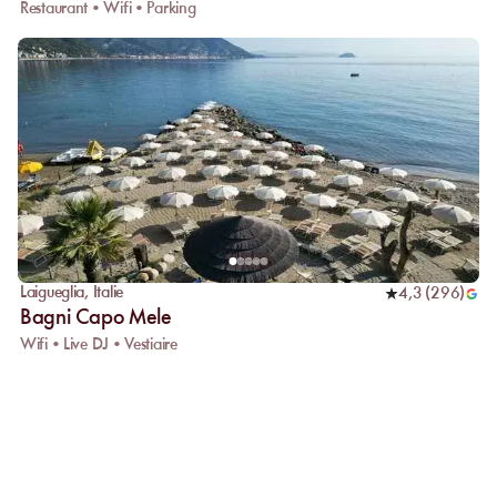
Restaurant • Wifi • Parking
Laigueglia
,
Italie
4,3
(
296
)
Bagni Capo Mele
Wifi • Live DJ • Vestiaire