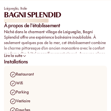
Laigueglia
,
Italie
BAGNI SPLENDID
À propos de l'établissement
Niché dans le charmant village de
Laigueglia
,
Bagni
Splendid
offre une expérience balnéaire inoubliable. À
seulement quelques pas de la mer, cet établissement combine
le charme pittoresque d'un ancien monastère avec le confort
moderne d'un hôtel magnifiquement rénové. Avec une
plage
Lire la suite
privée
à 50 mètres, il promet détente et plaisirs marins.
Installations
Le cadre idyllique est accentué par un service exceptionnel et
une cuisine raffinée qui ravira les amateurs de
fruits de mer
.
Restaurant
Que vous cherchiez à vous détendre sur un transat ou à
savourer un repas tout en admirant la vue sur la mer,
Bagni
Wifi
Splendid
saura répondre à vos attentes.
Parking
Vestiaire
Douches