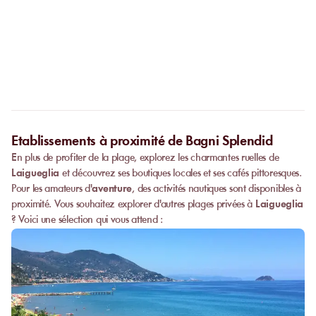
Non. La réservation en ligne remplace l’appel. Dès que votre
paiement est validé, vous recevez immédiatement votre
Peut-on privatiser un établissement ?
confirmation et pouvez vous présenter directement à
l’établissement.
Certain
s établissements
proposent des privatisations partielles ou
complètes.
Contactez-nous
pour plus d’informations.
Etablissements à proximité de Bagni Splendid
En plus de profiter de la plage, explorez les charmantes ruelles de
Laigueglia
et découvrez ses boutiques locales et ses cafés pittoresques.
Pour les amateurs d'
aventure
, des activités nautiques sont disponibles à
proximité. Vous souhaitez explorer d'autres plages privées à
Laigueglia
? Voici une sélection qui vous attend :