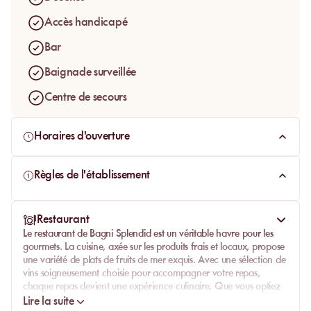
Accès handicapé
Bar
Baignade surveillée
Centre de secours
Horaires d'ouverture
Règles de l'établissement
Restaurant
Le restaurant de
Bagni Splendid
est un véritable havre pour les
gourmets. La cuisine, axée sur les produits frais et locaux, propose
une variété de plats de
fruits de mer
exquis. Avec une sélection de
vins soigneusement choisie pour accompagner votre repas,
chaque repas devient une expérience
culinaire
. Que vous optiez
pour un déjeuner léger sur la terrasse ou un dîner romantique face
Lire la suite