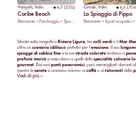
Varigotti
,
Italia
Ceriale
,
Italia
4,7
(
23
)
4,6
(
704
Caribe Beach
La Spiaggia di Pippo
Ristorante • Parcheggio • Spogliatoio
Situata sulla magnifica
Riviera Ligure
, tra
colli verdi
e il
Mar Medi
offre un
scenario idilliaco
perfetto per l’
evasione
. Il suo
lungom
spiagge di sabbia fine
e le sue
strade colorate
invitano a
pass
profumi marini
si mescolano a quelli delle
specialità culinarie lo
gourmet
. Dai suoi
punti panoramici
, puoi meravigliarti davanti a
mentre le
serate
si animano intorno ai
caffè
e ai
ristoranti
della
p
Vedi di più
dolcezza della vita ligure
.
Scopri le Migliori
Spiagge Private
di
Spotorno
Vuoi goderti i
luoghi sabbiosi più belli
, con
comfort ottimale
e
migliori spiagge private
di
Spotorno
.
Bagni Miramare
Situata idealmente di fronte al
Mar Mediterraneo
,
Bagni Miram
italiana
. I suoi
ombrelloni accuratamente allineati
e i suoi
lett