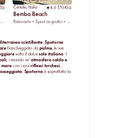
Ceriale
,
Italia
)
4,6
(
704
)
Bemba Beach
Ristorante • Sport acquatici • Area bambini
Ristorante • Sport acquatici • Area bambini
terraneo scintillante
,
Spotorno
are
fiancheggiato da
palme
, le sue
eggiare
sotto il dolce
sole italiano
. I
cali
, creando un’
atmosfera calda e
l
mare
con i suoi
riflessi turchesi
,
asseggiata
.
Spotorno
è soprattutto la
servizio attento
? Esploriamo insieme le
are
incarna l’
eleganza balneare
ini comodi
invitano al
relax
. Qui, tutto