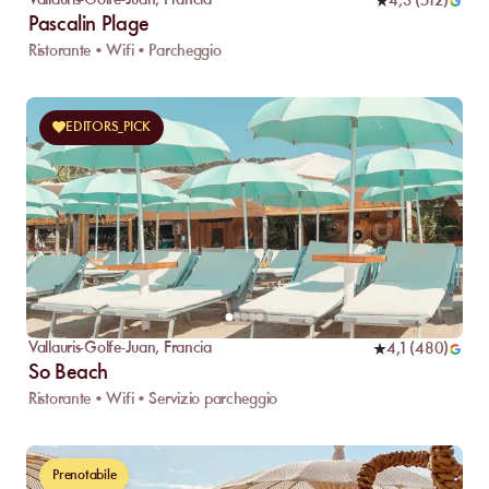
Vallauris-Golfe-Juan
,
Francia
4,3
(
512
)
Pascalin Plage
Ristorante • Wifi • Parcheggio
EDITORS_PICK
Vallauris-Golfe-Juan
,
Francia
4,1
(
480
)
So Beach
Ristorante • Wifi • Servizio parcheggio
Prenotabile