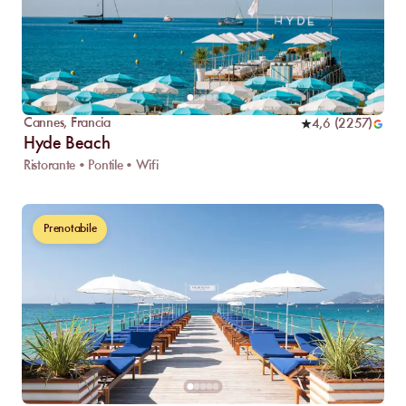
Cannes
,
Francia
4,6
(
2257
)
Hyde Beach
Ristorante • Pontile • Wifi
Prenotabile