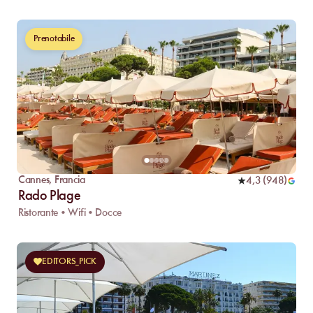
Prenotabile
Cannes
,
Francia
4,3
(
948
)
Rado Plage
Ristorante • Wifi • Docce
EDITORS_PICK