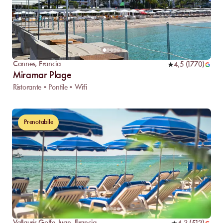
Cannes
,
Francia
4,5
(
1770
)
Miramar Plage
Ristorante • Pontile • Wifi
Prenotabile