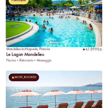
Prenotabile
Mandelieu-la-Napoule
,
Francia
4,1
(
1919
)
Le Lagon Mandelieu
Piscina • Ristorante • Massaggio
MOST_BOOKED