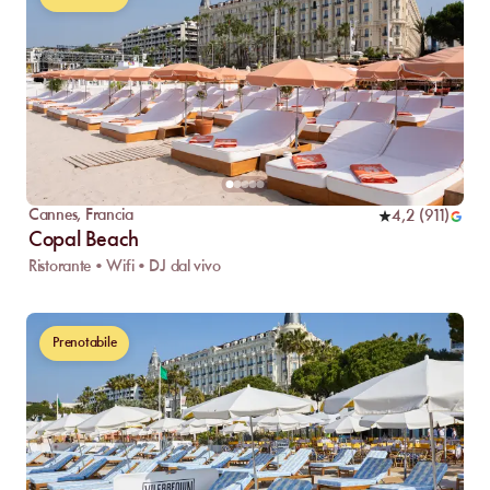
Cannes
,
Francia
4,2
(
911
)
Copal Beach
Ristorante • Wifi • DJ dal vivo
Prenotabile