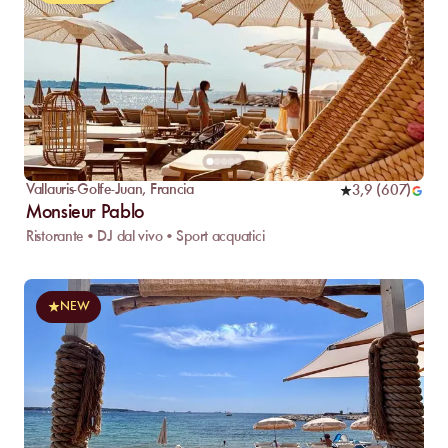
Vallauris-Golfe-Juan
,
Francia
3,9
(
607
)
Monsieur Pablo
Ristorante • DJ dal vivo • Sport acquatici
NEW