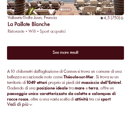
Vallauris-Golfe-Juan
,
Francia
4,5
(
750
)
La Paillote Blanche
Ristorante • Wifi • Sport acquatici
See more result
A 10 chilometri dall'agitazione di Cannes si trova un comune di una
bellezza eccezionale noto come
Théoule-sur-Mer
. Si trova su un
territorio di
1049 ettari
proprio ai piedi del
massiccio dell'Estérel
.
Godendo di una
posizione ideale
tra
mare
e
terra
, offre un
paesaggio unico caratterizzato da calette e calanques di
rocce rosse
, oltre a una vasta scelta di
attività
tra cui
sport
Vedi di più
acquatici
e
bagni di sole
in spiaggia che delizieranno in
particolare i vacanzieri.
Scopri le Migliori
Spiagge Private
a
Théoule-sur-