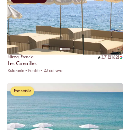
Nizza
,
Francia
3,7
(
2162
)
Les Canailles
Ristorante • Pontile • DJ dal vivo
Prenotabile