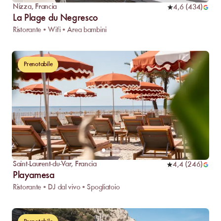
Nizza
,
Francia
4,6
(
434
)
La Plage du Negresco
Ristorante • Wifi • Area bambini
Prenotabile
Saint-Laurent-du-Var
,
Francia
4,4
(
246
)
Playamesa
Ristorante • DJ dal vivo • Spogliatoio