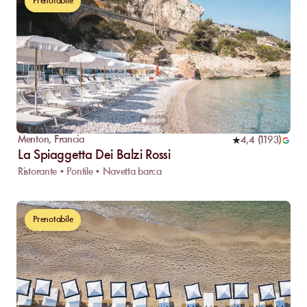
Prenotabile
Menton
,
Francia
4,4
(
1193
)
La Spiaggetta Dei Balzi Rossi
Ristorante • Pontile • Navetta barca
Prenotabile