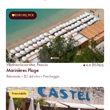
EDITORS_PICK
Villefranche-sur-Mer
,
Francia
4,4
(
1074
)
Marinières Plage
Ristorante • DJ dal vivo • Parcheggio
Prenotabile