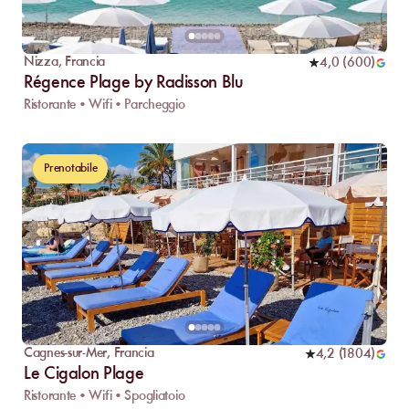
Nizza
,
Francia
4,0
(
600
)
Régence Plage by Radisson Blu
Ristorante • Wifi • Parcheggio
Prenotabile
Cagnes-sur-Mer
,
Francia
4,2
(
1804
)
Le Cigalon Plage
Ristorante • Wifi • Spogliatoio