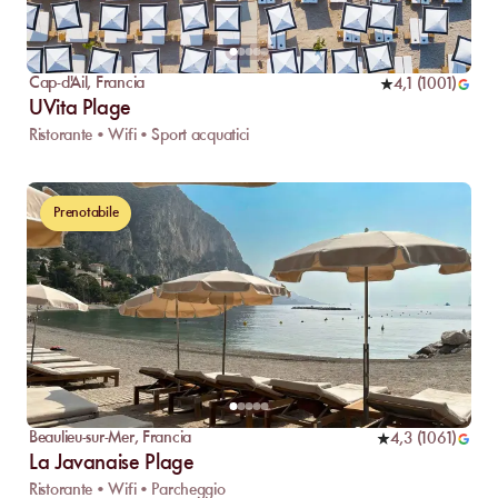
Cap-d'Ail
,
Francia
4,1
(
1001
)
UVita Plage
Ristorante • Wifi • Sport acquatici
Prenotabile
Beaulieu-sur-Mer
,
Francia
4,3
(
1061
)
La Javanaise Plage
Ristorante • Wifi • Parcheggio