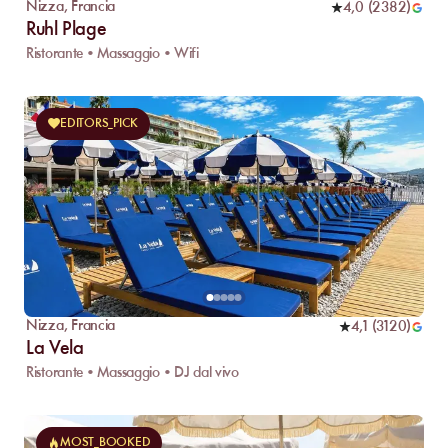
Nizza
,
Francia
4,0
(
2382
)
Ruhl Plage
Ristorante • Massaggio • Wifi
EDITORS_PICK
Nizza
,
Francia
4,1
(
3120
)
La Vela
Ristorante • Massaggio • DJ dal vivo
MOST_BOOKED