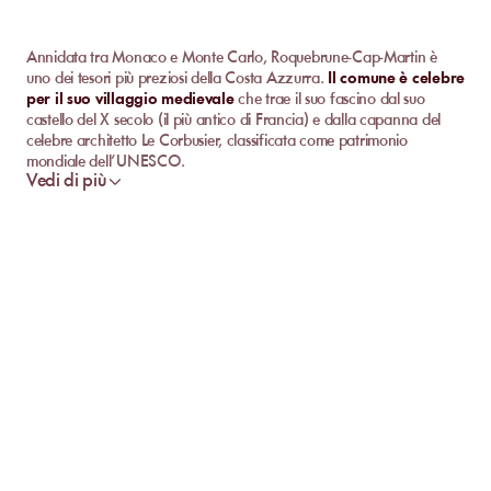
Annidata tra Monaco e Monte Carlo, Roquebrune-Cap-Martin è
uno dei tesori più preziosi della Costa Azzurra.
Il comune è celebre
per il suo villaggio medievale
che trae il suo fascino dal suo
castello del X secolo (il più antico di Francia) e dalla capanna del
celebre architetto Le Corbusier, classificata come patrimonio
mondiale dell’UNESCO.
Vedi di più
Roquebrune è anche nota per il suo olivo vecchio di 2000 anni,
nonché per il suo litorale preservato dove si nascondono
spiagge
isolate che flirtano con acque cristalline e una vegetazione
lussureggiante
. Poche spiagge coniugano tutti questi pregi, perciò
sono una vera invocazione al relax e all'evasione. Volete saperne di
più?
Scopri le Migliori
Spiagge Private
a
Roquebrune-
Cap-Martin
Se tutte le spiagge di Roquebrune-Cap-Martin sono naturalmente
belle, le sue spiagge private lo sono ancora di più. Sono
accuratamente allestite per il vostro comfort… Veri paradisi di pace!
Ecco quelle su cui potrete prenotare il vostro lettino con MySunbed.