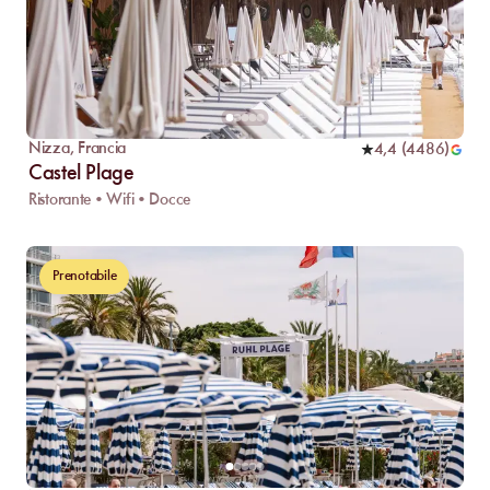
Nizza
,
Francia
4,4
(
4486
)
Castel Plage
Ristorante • Wifi • Docce
Prenotabile