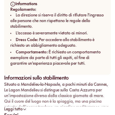
Informations
Regolamento:
La direzione si riserva il diritto di rifiutare l'ingresso
alle persone che non rispettano le regole dello
stabilimento.
L'accesso è severamente vietato ai minori.
Dress Code:
Per accedere allo stabilimento è
richiesto un abbigliamento adeguato.
Comportamento:
È richiesto un comportamento
esemplare da parte di tutti gli ospiti, al fine di
garantire un'esperienza piacevole per tutti.
Informazioni sullo stabilimento
Situato a Mandelieu-la-Napoule, a pochi minuti da Cannes,
Le Lagon Mandelieu
si distingue sulla Costa Azzurra per
un’impostazione diversa dalla classica giornata di mare.
Qui il cuore del luogo non è la spiaggia, ma una piscina
privata dall’acqua turchese, un giardino mediterraneo, una
Leggi tutto
terrazza in legno e un’atmosfera pool club pensata per