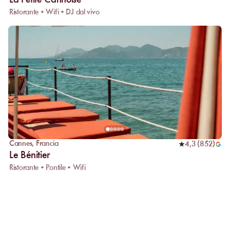
La Petite Cannoise
Ristorante • Wifi • DJ dal vivo
Cannes
,
Francia
4,3
(
852
)
Le Bénitier
Ristorante • Pontile • Wifi