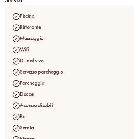
Servizi
vivere la giornata sul posto.
Lettini, beds, letti a baldacchino, lounge bar e servizio a
Piscina
bordo piscina definiscono il ritmo del luogo. Si viene al
Lagon per un day pass piscina a Mandelieu, in un ambiente
Ristorante
più verde e raccolto rispetto al lungomare tradizionale, tra
Massaggio
bagni, pranzo, cocktail e musica lounge.
Wifi
DJ dal vivo
Servizio parcheggio
Parcheggio
Docce
Accesso disabili
Bar
Serata