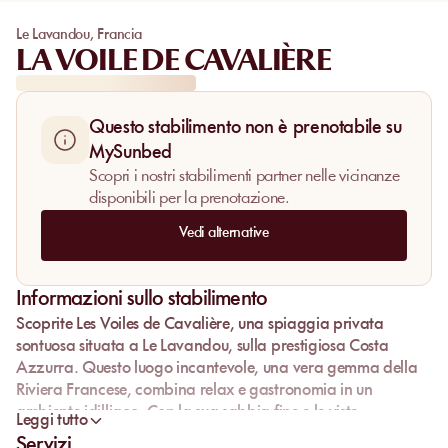
Le Lavandou
,
Francia
LA VOILE DE CAVALIÈRE
Questo stabilimento non è prenotabile su
MySunbed
Scopri i nostri stabilimenti partner nelle vicinanze
disponibili per la prenotazione.
Vedi alternative
Informazioni sullo stabilimento
Scoprite
Les Voiles de Cavalière
, una spiaggia privata
sontuosa situata a Le Lavandou, sulla prestigiosa Costa
Azzurra. Questo luogo incantevole, una vera gemma della
Riviera Francese, combina relax e gastronomia in un
ambiente idilliaco. Con la sua sabbia fine e le viste
Leggi tutto
mozzafiato sul Mar Mediterraneo, Les Voiles de Cavalière
Servizi