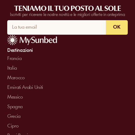
TENIAMO IL TUO POSTO AL SOLE
Iscriviti per ricevere le nostre novità e le migliori offerte in anteprima
OK
Destinazioni
Francia
Italia
Marocco
Emirati Arabi Uniti
Messico
Spagna
Grecia
Cipro