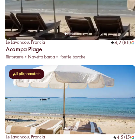
Le Lavandou
,
Francia
4,2
(
811
)
Acampa Plage
Ristorante • Navetta barca • Pontile barche
Il più prenotato
Le Lavandou
,
Francia
4,5
(
15
)