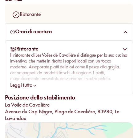
promette un'esperienza indimenticabile.
Ristorante
Orari di apertura
Ristorante
Il ristorante di Les Voiles de Cavalière si distingue per la sua cucina
inventiva, che mette in risalto i sapori locali con un tocco
moderno. Assaporate piatti deliziosi come il pesce alla griglia,
accompagnati da prodotti freschi di stagione. I piatti,
magnificamente presentati, delizieranno il vostro palato.
Leggi tutto
Il servizio è impeccabile, con un personale accogliente ed
efficiente. Che sia per un brunch in riva al mare o una cena
Posizione dello stabilimento
romantica, ogni pasto è una vera esperienza gastronomica.
La Voile de Cavalière
Avenue du Cap Nègre, Plage de Cavalière, 83980, Le
Lavandou