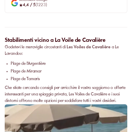
4,4
/ 5
(
1223
)
Stabilimenti vicino a La Voile de Cavalière
Godetevi le meraviglie circostanti di
Les Voiles de Cavalière
a Le
Lavandou:
Plage de l'Argentière
Plage de Miramar
Plage de Tamaris
Che stiate cercando consigli per arricchire il vostro soggiorno o offerte
interessanti per una spiaggia privata, Les Voiles de Cavalière e i suoi
dintorni offrono molte opzioni per soddisfare tutti i vostri desideri.