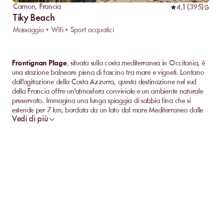
Carnon
,
Francia
4,1
(
395
)
Tiky Beach
Massaggio • Wifi • Sport acquatici
Frontignan Plage
, situata sulla costa mediterranea in Occitania, è
una stazione balneare piena di fascino tra mare e vigneti. Lontano
dall'agitazione della Costa Azzurra, questa destinazione nel sud
della Francia offre un'atmosfera conviviale e un ambiente naturale
preservato. Immagina una lunga spiaggia di sabbia fina che si
estende per 7 km, bordata da un lato dal mare Mediterraneo dalle
Vedi di più
acque blu e dall'altro dalla laguna di Ingril. Frontignan Plage attira
viaggiatori in cerca di
relax
sotto il sole, bagni in acque cristalline e
momenti gourmet con un bicchiere di Muscat, il vino dolce
emblematico della regione.
Scopri le Migliori Spiagge Private di Frontignan
Plage
Per un'esperienza balneare chic e confortevole, non c'è niente di
meglio che sistemarsi su una delle spiagge private di Frontignan Plage.
Questi stabilimenti, apprezzati per la loro atmosfera curata e i loro