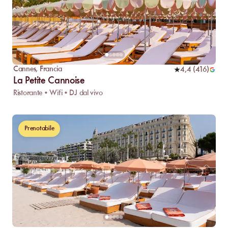
Cannes
,
Francia
4,4
(
416
)
La Petite Cannoise
Ristorante • Wifi • DJ dal vivo
Prenotabile