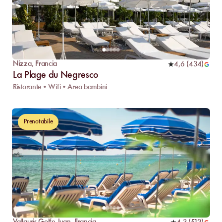
Nizza
,
Francia
4,6
(
434
)
La Plage du Negresco
Ristorante • Wifi • Area bambini
Prenotabile