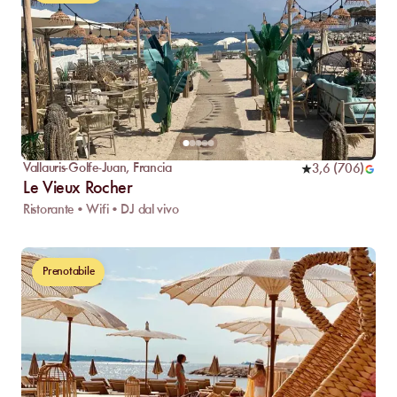
Vallauris-Golfe-Juan
,
Francia
3,6
(
706
)
Le Vieux Rocher
Ristorante • Wifi • DJ dal vivo
Prenotabile