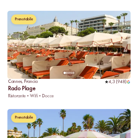
Prenotabile
Cannes
,
Francia
4,3
(
948
)
Rado Plage
Ristorante • Wifi • Docce
Prenotabile