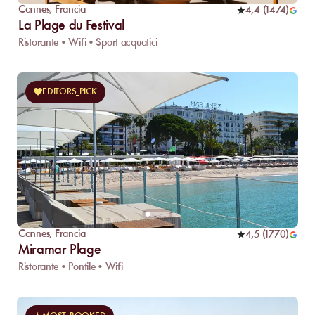
Cannes
,
Francia
4,4
(
1474
)
La Plage du Festival
Ristorante • Wifi • Sport acquatici
EDITORS_PICK
Cannes
,
Francia
4,5
(
1770
)
Miramar Plage
Ristorante • Pontile • Wifi