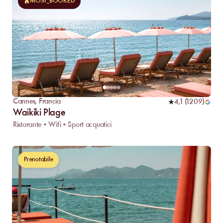
MOST_BOOKED
Cannes
,
Francia
4,1
(
1209
)
Waikiki Plage
Ristorante • Wifi • Sport acquatici
Prenotabile