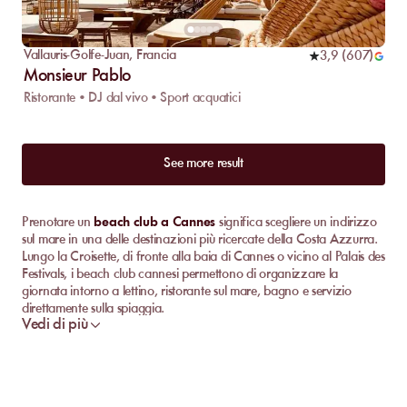
Vallauris-Golfe-Juan
,
Francia
3,9
(
607
)
Monsieur Pablo
Ristorante • DJ dal vivo • Sport acquatici
See more result
Prenotare un
beach club a Cannes
significa scegliere un indirizzo
sul mare in una delle destinazioni più ricercate della Costa Azzurra.
Lungo la Croisette, di fronte alla baia di Cannes o vicino al Palais des
Festivals, i beach club cannesi permettono di organizzare la
giornata intorno a lettino, ristorante sul mare, bagno e servizio
direttamente sulla spiaggia.
Vedi di più
Su MySunbed puoi confrontare i beach club disponibili a Cannes in
base alla posizione, ai servizi e all’atmosfera. Ristorante, pontile, Wi-
Fi, docce, bar, Live DJ, navetta in barca, sport acquatici, massaggi o
accesso piscina possono fare la differenza secondo il luogo.
L’obiettivo è semplice: prenotare un indirizzo adatto alla tua