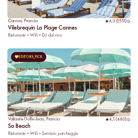
Cannes
,
Francia
4,3
(
1551
)
Vilebrequin La Plage Cannes
Ristorante • Wifi • DJ dal vivo
EDITORS_PICK
Vallauris-Golfe-Juan
,
Francia
4,1
(
480
)
So Beach
Ristorante • Wifi • Servizio parcheggio