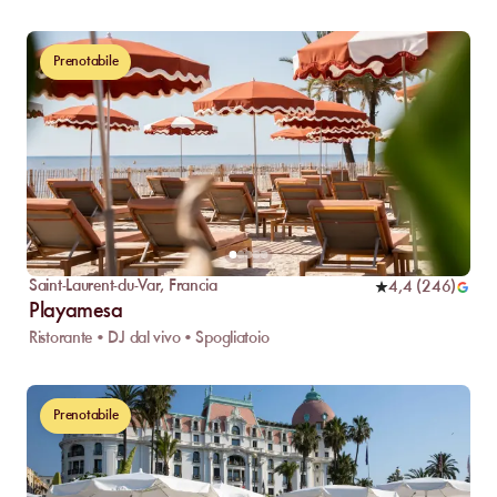
Prenotabile
Saint-Laurent-du-Var
,
Francia
4,4
(
246
)
Playamesa
Ristorante • DJ dal vivo • Spogliatoio
Prenotabile