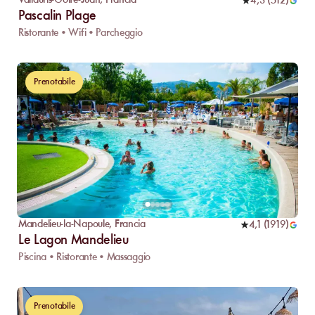
Vallauris-Golfe-Juan
,
Francia
4,3
(
512
)
Pascalin Plage
Ristorante • Wifi • Parcheggio
Prenotabile
Mandelieu-la-Napoule
,
Francia
4,1
(
1919
)
Le Lagon Mandelieu
Piscina • Ristorante • Massaggio
Prenotabile