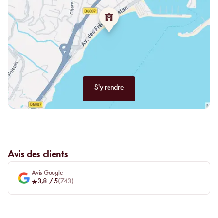
S'y rendre
Avis des clients
Avis Google
3,8
/ 5
(
743
)