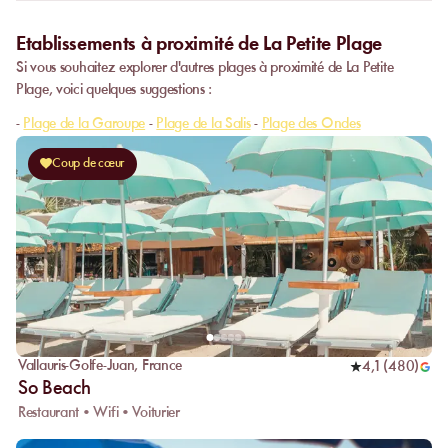
Etablissements à proximité de La Petite Plage
Si vous souhaitez explorer d'autres plages à proximité de La Petite
Plage, voici quelques suggestions :
-
Plage de la Garoupe
-
Plage de la Salis
-
Plage des Ondes
Coup de cœur
Vallauris-Golfe-Juan
,
France
4,1
(
480
)
So Beach
Restaurant • Wifi • Voiturier