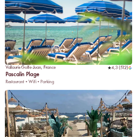
Vallauris-Golfe-Juan
,
France
4,3
(
512
)
Pascalin Plage
Restaurant • Wifi • Parking