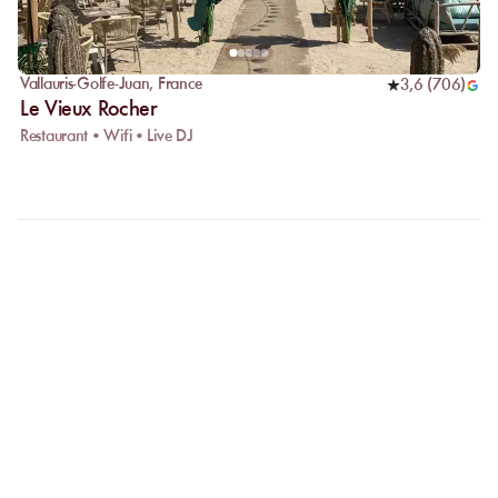
Vallauris-Golfe-Juan
,
France
3,6
(
706
)
Le Vieux Rocher
Restaurant • Wifi • Live DJ
FAQ
CLARIFIONS VOS
QUESTIONS
Pourquoi privilégier la réservation en ligne ?