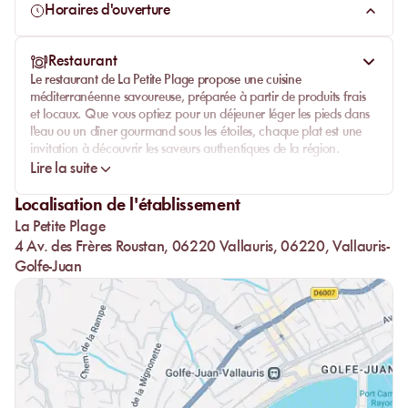
l'endroit rêvé pour un moment inoubliable.
Horaires d'ouverture
Avec son ambiance bohème chic et sa vue imprenable sur la
mer Méditerranée, La Petite Plage vous invite à découvrir une
Restaurant
parenthèse de bonheur où le temps semble s'arrêter pour
Le restaurant de La Petite Plage propose une cuisine
mieux profiter de l'instant présent.
méditerranéenne savoureuse, préparée à partir de produits frais
et locaux. Que vous optiez pour un déjeuner léger les pieds dans
l'eau ou un dîner gourmand sous les étoiles, chaque plat est une
invitation à découvrir les saveurs authentiques de la région.
Lire la suite
Le bar à cocktails est également un lieu incontournable pour
déguster des créations rafraîchissantes tout en admirant le
Localisation de l'établissement
coucher de soleil sur la mer. Laissez-vous séduire par l'ambiance
La Petite Plage
festive et conviviale des soirées à La Petite Plage.
4 Av. des Frères Roustan, 06220 Vallauris, 06220, Vallauris-
Golfe-Juan