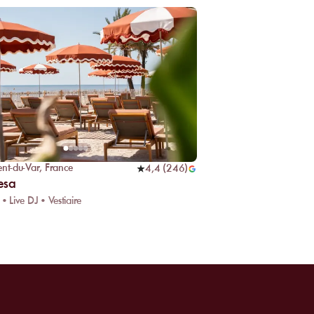
ent-du-Var
,
France
4,4
(
246
)
esa
• Live DJ • Vestiaire