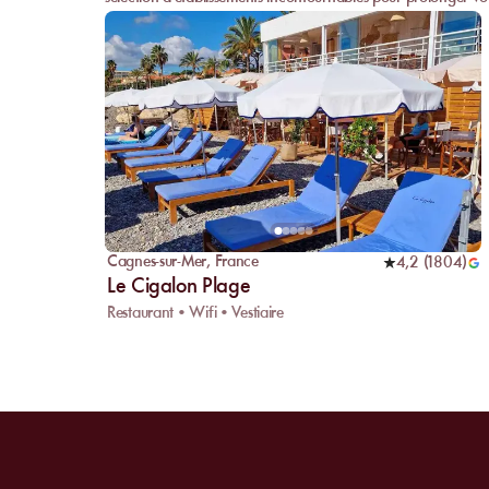
Cagnes-sur-Mer
,
France
4,2
(
1804
)
Le Cigalon Plage
Restaurant • Wifi • Vestiaire