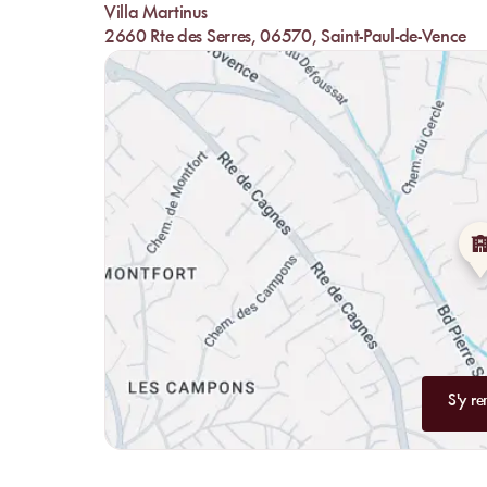
Villa Martinus
convivialité de la
Côte d’Azur
.
2660 Rte des Serres, 06570, Saint-Paul-de-Vence
S'y re