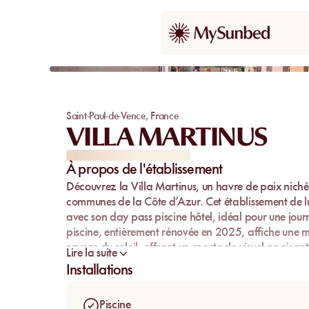
Saint-Paul-de-Vence
,
France
VILLA MARTINUS
À propos de l'établissement
Découvrez la
Villa Martinus
, un havre de
paix
niché
communes de la
Côte d’Azur
. Cet établissement de l
avec son
day pass piscine hôtel
, idéal pour une
jour
piscine, entièrement rénovée en 2025, affiche une mo
rayons du soleil, offrant un spectacle visuel apaisa
Lire la suite
tranquillité
ou de moments conviviaux, la Villa Marti
Installations
Située au cœur de la
French Riviera
, la Villa Marti
intimiste
. Vous pourrez profiter d'une journée de
bain
Piscine