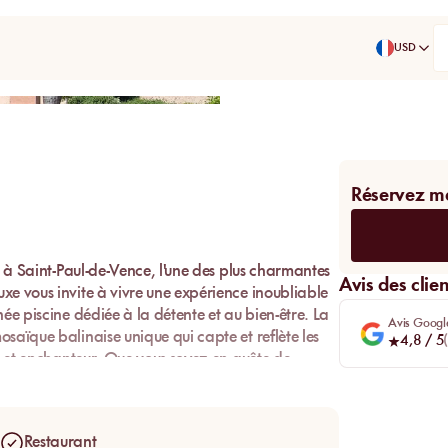
USD
Partager
Réservez m
 à Saint-Paul-de-Vence, l'une des plus charmantes
Avis des clien
uxe vous invite à vivre une expérience inoubliable
née piscine
dédiée à la détente et au bien-être. La
Avis Googl
saïque balinaise unique qui capte et reflète les
4,8
/ 5
(
nt et enchanteur. Que vous soyez en quête de
nus saura répondre à toutes vos attentes.
nus se distingue par son atmosphère
calme
et
 de soleil
sur des transats confortables, tout en
Restaurant