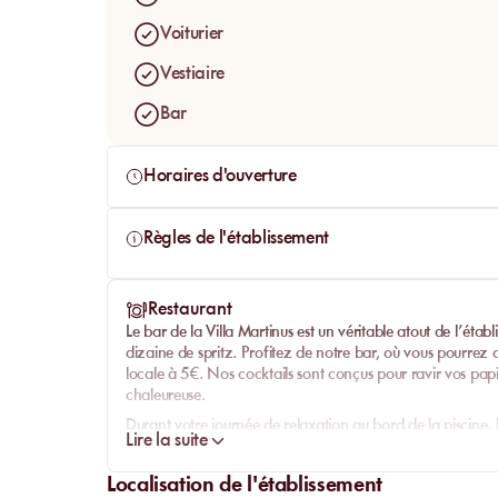
admirant le cadre naturel exceptionnel qui vous entou
quiétude
de cet endroit unique, où chaque détail est
Voiturier
Vestiaire
Bar
Horaires d'ouverture
Règles de l'établissement
Restaurant
Le bar de la Villa Martinus est un véritable atout de l’éta
dizaine de spritz. Profitez de notre bar, où vous pourrez
locale à 5€. Nos
cocktails
sont conçus pour ravir vos papi
chaleureuse.
Durant votre journée de
relaxation
au bord de la piscine, 
Lire la suite
Savourez des
frites croustillantes
, des
mozza sticks
fondan
combler une petite faim. Pour les amateurs de douceurs,
Localisation de l'établissement
le Magnum, le Cornetto, ou encore le Mars. Chaque moment