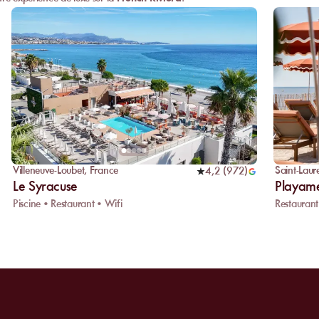
Villeneuve-Loubet
,
France
Saint-Laur
4,2
(
972
)
Le Syracuse
Playam
Piscine • Restaurant • Wifi
Restaurant 