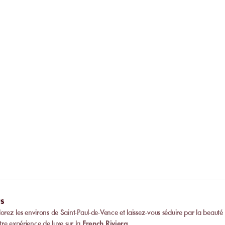
présentées au moment du paiement.
En cas de fermeture de l’établissement p
réservation est remboursée à 100 %.
Dois-je appeler l’établissement av
Non. La réservation en ligne remplace l’
paiement est validé, vous recevez imméd
Peut-on privatiser un établissement
confirmation et pouvez vous présenter di
l’établissement.
Certain
s établissements
proposent des priv
complètes.
Contactez-nous
pour plus d’i
s
orez les environs de Saint-Paul-de-Vence et laissez-vous séduire par la beauté 
tre expérience de luxe sur la
French Riviera
.