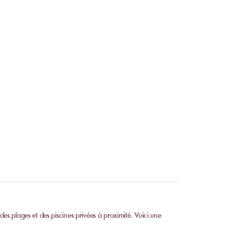
our cause météo, votre
ant de venir ?
appel. Dès que votre
iatement votre
 ?
rectement à
atisations partielles ou
nformations.
des plages et des piscines privées à proximité. Voici une