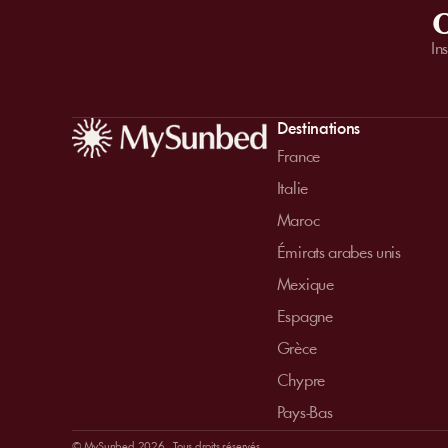
O
In
Destinations
France
Italie
Maroc
Émirats arabes unis
Mexique
Espagne
Grèce
Chypre
Pays-Bas
© MySunbed 2026 . Tous droits réservés.