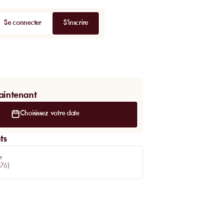
Se connecter
S'inscrire
aintenant
Choisissez votre date
ts
e
76
)