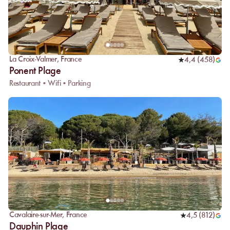
La Croix-Valmer
,
France
4,4
(
458
)
Ponent Plage
Restaurant • Wifi • Parking
Cavalaire-sur-Mer
,
France
4,5
(
812
)
Dauphin Plage