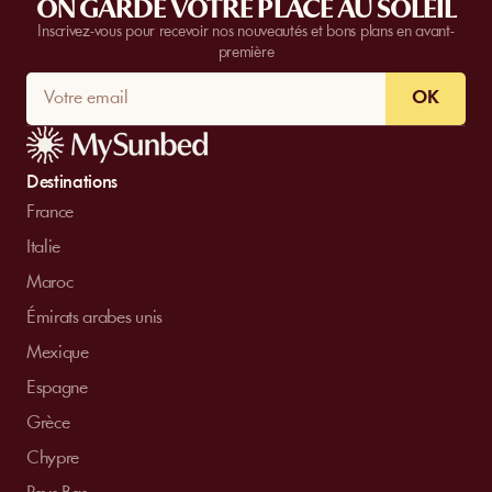
ON GARDE VOTRE PLACE AU SOLEIL
Inscrivez-vous pour recevoir nos nouveautés et bons plans en avant-
première
OK
Destinations
France
Italie
Maroc
Émirats arabes unis
Mexique
Espagne
Grèce
Chypre