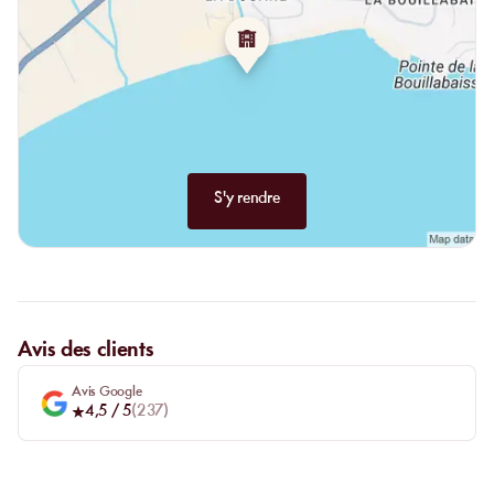
service de qualité malgré le monde". Ces témoignages reflètent
l'excellence du Filao Plage, tant par la qualité de sa cuisine que
par l'accueil exceptionnel de son personnel.
S'y rendre
Avis des clients
Avis Google
4,5
/ 5
(
237
)