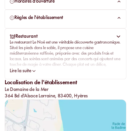
Horaires d'ouverture
Règles de l'établissement
Restaurant
Le restaurant
Le Noé
est une véritable découverte gastronomique.
Situé les pieds dans le sable, il propose une cuisine
méditerranéenne raffinée, préparée avec des
produits frais et
locaux
. Les soirées sont animées par des concerts qui ajoutent une
touche de magie à votre dîner. Chaque plat est un délice,
savamment préparé et servi avec soin.
Lire la suite
Commencez votre journée avec un petit déjeuner varié et
Localisation de l'établissement
copieux, et laissez-vous tenter par les spécialités de la maison pour
Le Domaine de la Mer
le déjeuner ou le dîner. Les
cocktails
exquis et le service
attentionné rendent chaque repas inoubliable.
364 Bd d'Alsace Lorraine, 83400, Hyères