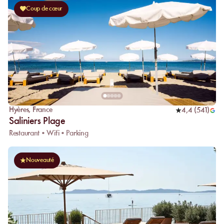
Coup de cœur
Hyères
,
France
4,4
(
541
)
Saliniers Plage
Restaurant • Wifi • Parking
Nouveauté