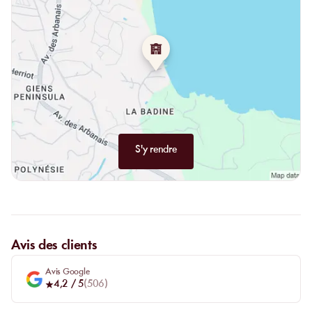
S'y rendre
Avis des clients
Avis Google
4,2
/ 5
(
506
)