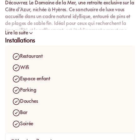
Découvrez
Le Domaine de la Mer
, une retraite exclusive sur la
Côte d’Azur
, nichée à
Hyères
. Ce
sanctuaire de luxe
vous
accueille dans un cadre naturel idyllique, entouré de pins et
de plages de sable fin. Idéal pour ceux qui recherchent la
tranquillité et le raffinement, cet établissement promet une
Lire la suite
expérience inoubliable sur la
French Riviera
.
Installations
Restaurant
Wifi
Espace enfant
Parking
Douches
Bar
Soirée