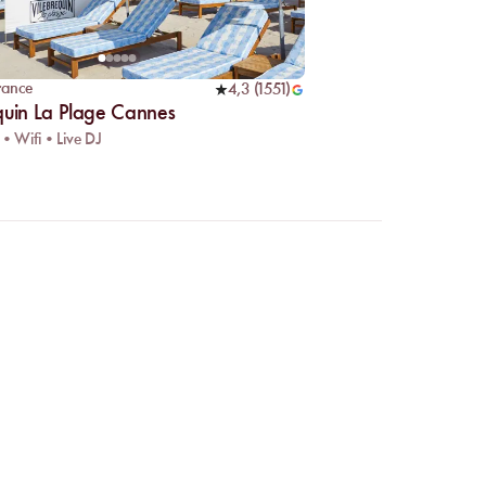
rance
4,3
(
1551
)
quin La Plage Cannes
 • Wifi • Live DJ
 en ligne ?
r facilement les
s correspond. Votre place