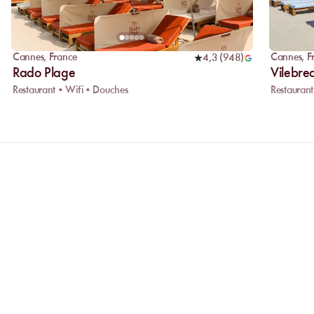
Cannes
,
France
Cannes
,
F
4,3
(
948
)
Rado Plage
Vilebre
Restaurant • Wifi • Douches
Restaurant
ONS
Pourquoi privilégier la réservation
Réserver en ligne vous permet de compare
établissements et de choisir celui qui vou