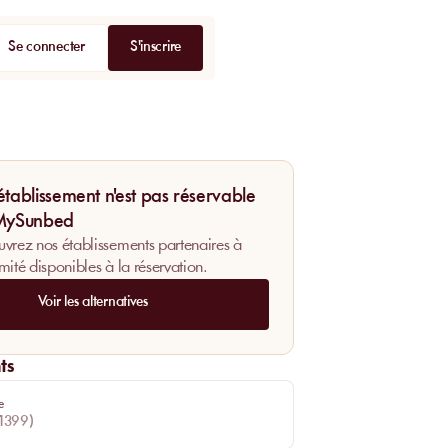
Se connecter
S'inscrire
établissement n'est pas réservable
 MySunbed
vrez nos établissements partenaires à
mité disponibles à la réservation.
Voir les alternatives
ts
e
1399
)