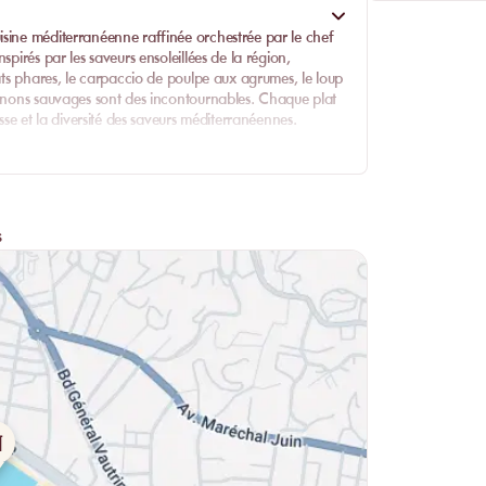
isine méditerranéenne raffinée orchestrée par le chef
pirés par les saveurs ensoleillées de la région,
lats phares, le carpaccio de poulpe aux agrumes, le loup
ignons sauvages sont des incontournables. Chaque plat
sse et la diversité des saveurs méditerranéennes.
carte de vins soigneusement sélectionnés, mettant à
ent découvrir une gamme de cocktails créatifs, parfaits
s