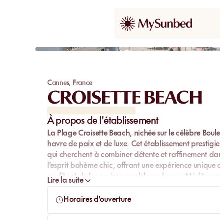
Cannes
,
France
CROISETTE BEACH
À propos de l'établissement
La
Plage Croisette Beach
, nichée sur le célèbre Boul
havre de paix et de luxe. Cet établissement prestigi
qui cherchent à combiner détente et raffinement da
l'esprit bohème chic, offrant une expérience unique o
profitant de la vue imprenable sur la mer Méditerra
Lire la suite
Horaires d'ouverture