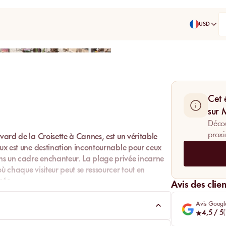
USD
Partager
Cet 
sur
Décou
proxi
evard de la Croisette à Cannes, est un véritable
eux est une destination incontournable pour ceux
ns un cadre enchanteur. La plage privée incarne
ù chaque visiteur peut se ressourcer tout en
née.
Avis des clien
Avis Googl
4,5
/ 5
(