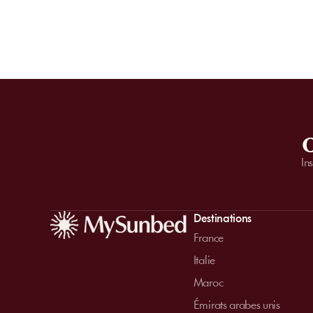
O
In
Destinations
France
Italie
Maroc
Émirats arabes unis