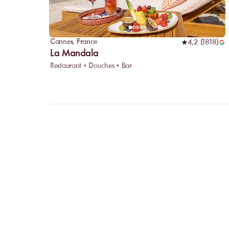
Cannes
,
France
4,2
(
1818
)
La Mandala
Restaurant • Douches • Bar
FAQ
CLARIFI
VOS