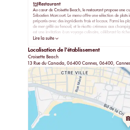
Restaurant
Au cœur de Croisette Beach, le restaurant propose une cu
Sébastien Marcourt. Le menu offre une sélection de plats ins
préparés avec des ingrédients frais et locaux. Parmi les p
de mer grillé au fenouil, et le risotto crémeux aux champ
est une invitation à un voyage culinaire, célébrant la riche
Lire la suite
Pour accompagner ces délices, le restaurant propose une 
l'honneur les vignobles de la région. Vous pourrez égalem
Localisation de l'établissement
pour se rafraîchir tout en admirant la vue sur la mer.
Croisette Beach
13 Rue du Canada, 06400 Cannes, 06400, Canne