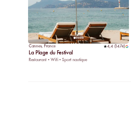
Cannes
,
France
4,4
(
1474
)
La Plage du Festival
Restaurant • Wifi • Sport nautique
FAQ
CLARIFI