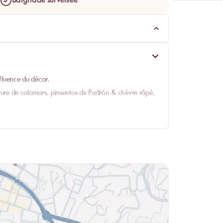
Baignade surveillée
nfluence du décor.
ture de calamars, pimientos de Padrón & chèvre râpé,
esar du chef, insalata di mare, tartare de loup,
bœuf Signature.
és d’huîtres Gillardeau sur le site avec également le
e : (loup ou sole), dos de loup ou gambas géantes.
stracciatella, gnocchis au gorgonzola & noix, paccheri
e du chef, noix d’entrecôte Black Angus (Argentine)
ce maison du jour, sorbetto citron, tarte fine aux
ager.