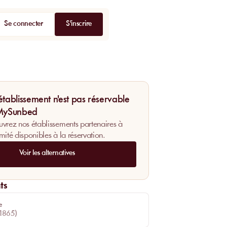
Se connecter
S'inscrire
établissement n'est pas réservable
 MySunbed
vrez nos établissements partenaires à
mité disponibles à la réservation.
Voir les alternatives
ts
e
1865
)