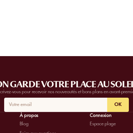
l’établissement.
Certain
s établissements
proposent des priv
complètes.
Contactez-nous
pour plus d’i
N GARDE VOTRE PLACE AU SOLEI
scrivez-vous pour recevoir nos nouveautés et bons plans en avant-premi
OK
À propos
Connexion
Blog
Espace plage