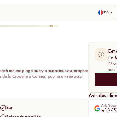
USD
Partager
Cet 
sur
Décou
proxi
Beach est une plage au style audacieux qui propose
 de la Croisette à Cannes, pour une virée aussi
Avis des clien
Avis Googl
Bar
3,8
/ 5
(