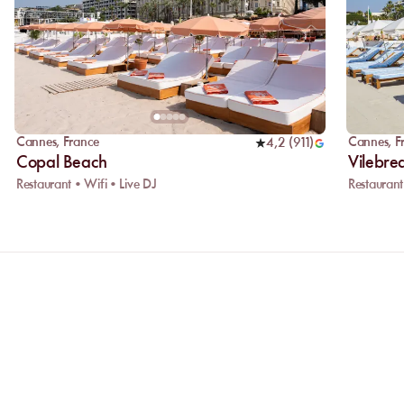
Cannes
,
France
Cannes
,
F
4,2
(
911
)
Copal Beach
Vilebre
Restaurant • Wifi • Live DJ
Restaurant
ONS
Pourquoi privilégier la réservation