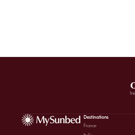
O
In
Destinations
France