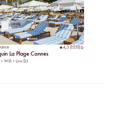
rance
4,3
(
1551
)
quin La Plage Cannes
 • Wifi • Live DJ
 en ligne ?