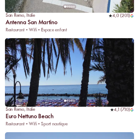
San Remo
,
Italie
4,0
(
201
)
Antenna San Martino
Restaurant • Wifi • Espace enfant
San Remo
,
Italie
4,1
(
710
)
Euro Nettuno Beach
Restaurant • Wifi • Sport nautique