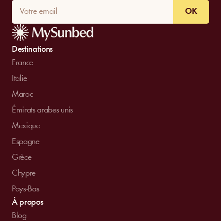
OK
Destinations
France
Italie
Maroc
Émirats arabes unis
Mexique
Espagne
Grèce
Chypre
Pays-Bas
À propos
Blog