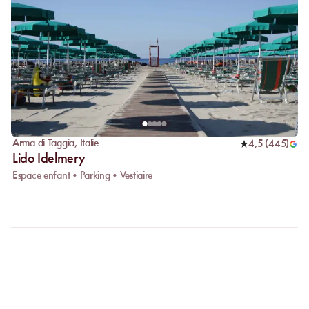
Arma di Taggia
,
Italie
4,5
(
445
)
Lido Idelmery
Espace enfant • Parking • Vestiaire
FAQ