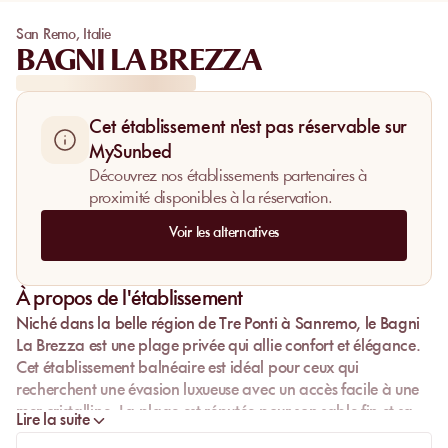
San Remo
,
Italie
BAGNI LA BREZZA
Cet établissement n'est pas réservable sur
MySunbed
Découvrez nos établissements partenaires à
proximité disponibles à la réservation.
Voir les alternatives
À propos de l'établissement
Niché dans la belle région de
Tre Ponti
à
Sanremo
, le
Bagni
La Brezza
est une plage privée qui allie confort et élégance.
Cet établissement balnéaire est idéal pour ceux qui
recherchent une
évasion luxueuse
avec un accès facile à une
mer cristalline
. La plage est réputée pour son
sable fin
et sa
Lire la suite
vue imprenable
sur la mer, offrant une expérience inoubliable