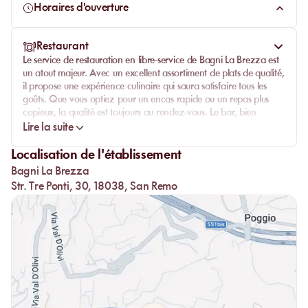
à ses visiteurs.
Horaires d'ouverture
Restaurant
Le service de
restauration en libre-service
de
Bagni La Brezza
est
un atout majeur. Avec un excellent assortiment de plats de qualité,
il propose une
expérience culinaire
qui saura satisfaire tous les
goûts. Que vous optiez pour un encas rapide ou un repas plus
copieux, la qualité est toujours au rendez-vous. Le bar, bien
achalandé, offre une variété de boissons rafraîchissantes pour
Lire la suite
accompagner votre journée à la plage.
Localisation de l'établissement
Le personnel du restaurant, toujours aimable et serviable,
Bagni La Brezza
contribue à faire de votre visite une expérience agréable et
mémorable. L'établissement est bien tenu, avec des installations
Str. Tre Ponti, 30, 18038, San Remo
toujours propres et ordonnées, garantissant ainsi le confort et la
satisfaction de tous les visiteurs.